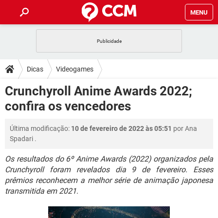
MENU
INÍCIO
JOGOS
WHATSAPP
DICAS
Dicas
Videogames
CELULAR
FACEBOOK
JOGOS
WHATSAPP
DOWNLOADS
Crunchyroll Anime Awards 2022;
OUTLOOK
EXCEL
CELULAR
FACEBOOK
confira os vencedores
INSTAGRAM
JOGOS
GMAIL
WHATSAPP
FÓRUM
OUTLOOK
EXCEL
GUIA DE COMPRAS
CELULAR
FACEBOOK
Última modificação:
10 de fevereiro de 2022 às 05:51
por
Ana
INSTAGRAM
JOGOS
GMAIL
WHATSAPP
GLOSSÁRIO
OUTLOOK
Spadari
.
EXCEL
GUIA DE COMPRAS
CELULAR
FACEBOOK
INSTAGRAM
JOGOS
GMAIL
WHATSAPP
Os resultados do 6º Anime Awards (2022) organizados pela
OUTLOOK
EXCEL
Crunchyroll foram revelados dia 9 de fevereiro. Esses
GUIA DE COMPRAS
CELULAR
FACEBOOK
prêmios reconhecem a melhor série de animação japonesa
INSTAGRAM
GMAIL
OUTLOOK
EXCEL
transmitida em 2021
.
GUIA DE COMPRAS
INSTAGRAM
GMAIL