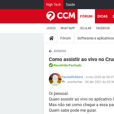
High-Tech
Saúde
FÓRUM
DICAS
JOGOS
WHATSAPP
CELULAR
FACEBOOK
Fórum
Softwares e aplicativos
Anterior
Como assistir ao vivo no Cr
Resolvido
/Fechado
RandalRobbins
- 4 nov 2020 às 06:3
overtecher -
30 abr 2021 às 02:5
Oi pessoal.
Quero assistir ao vivo no aplicativ
Mas não sei como chegar a essa pa
Quem sabe pode me guiar.