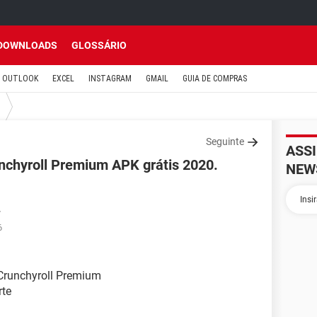
DOWNLOADS
GLOSSÁRIO
OUTLOOK
EXCEL
INSTAGRAM
GMAIL
GUIA DE COMPRAS
Seguinte
ASS
unchyroll Premium APK grátis 2020.
NEW
7
6
o Crunchyroll Premium
rte