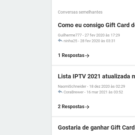
Conversas semelhantes
Como eu consigo Gift Card d
Guilherme777
-
27 fev 2020 às 17:29
ninha25
-
28 fev 2020 às 03:31
1 Respostas
Lista IPTV 2021 atualizada 
NaomiSchneider
-
18 dez 2020 às 02:29
CoraBrewer
-
16 mar 2021 às 03:52
2 Respostas
Gostaria de ganhar Gift Card