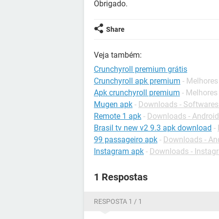
Obrigado.
Share
Veja também:
Crunchyroll premium grátis
Crunchyroll apk premium
- Melhores
Apk crunchyroll premium
- Melhores
Mugen apk
-
Downloads - Softwares
Remote 1 apk
-
Downloads - Android
Brasil tv new v2 9.3 apk download
-
99 passageiro apk
-
Downloads - An
Instagram apk
-
Downloads - Instag
1 Respostas
RESPOSTA 1 / 1