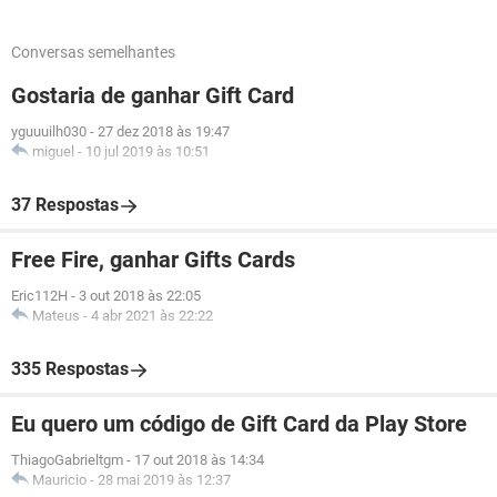
Conversas semelhantes
Gostaria de ganhar Gift Card
yguuuilh030
-
27 dez 2018 às 19:47
miguel
-
10 jul 2019 às 10:51
37 Respostas
Free Fire, ganhar Gifts Cards
Eric112H
-
3 out 2018 às 22:05
Mateus
-
4 abr 2021 às 22:22
335 Respostas
Eu quero um código de Gift Card da Play Store
ThiagoGabrieltgm
-
17 out 2018 às 14:34
Mauricio
-
28 mai 2019 às 12:37