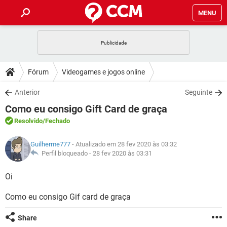
MENU
INÍCIO
JOGOS
WHATSAPP
DICAS
Fórum
Videogames e jogos online
CELULAR
FACEBOOK
JOGOS
WHATSAPP
DOWNLOADS
Anterior
Seguinte
OUTLOOK
EXCEL
CELULAR
FACEBOOK
Como eu consigo Gift Card de graça
INSTAGRAM
JOGOS
GMAIL
WHATSAPP
FÓRUM
OUTLOOK
EXCEL
Resolvido
/Fechado
GUIA DE COMPRAS
CELULAR
FACEBOOK
INSTAGRAM
JOGOS
GMAIL
WHATSAPP
GLOSSÁRIO
OUTLOOK
Guilherme777
- Atualizado em 28 fev 2020 às 03:32
EXCEL
GUIA DE COMPRAS
CELULAR
FACEBOOK
Perfil bloqueado -
28 fev 2020 às 03:31
INSTAGRAM
JOGOS
GMAIL
WHATSAPP
OUTLOOK
EXCEL
Oi
GUIA DE COMPRAS
CELULAR
FACEBOOK
INSTAGRAM
GMAIL
Como eu consigo Gif card de graça
OUTLOOK
EXCEL
GUIA DE COMPRAS
INSTAGRAM
GMAIL
Share