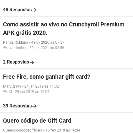
48 Respostas
Como assistir ao vivo no Crunchyroll Premium
APK grátis 2020.
RandalRobbins
-
4 nov 2020 às 07:37
overtecher
-
30 abr 2021 às 02:56
2 Respostas
Free Fire, como ganhar gift card?
Mary_2149
-
24 jan 2019 às 11:02
M
-
25 jun 2019 às 15:04
39 Respostas
Quero código de Gift Card
Queeocodigodegiftcard
-
15 fev 2019 às 16:34