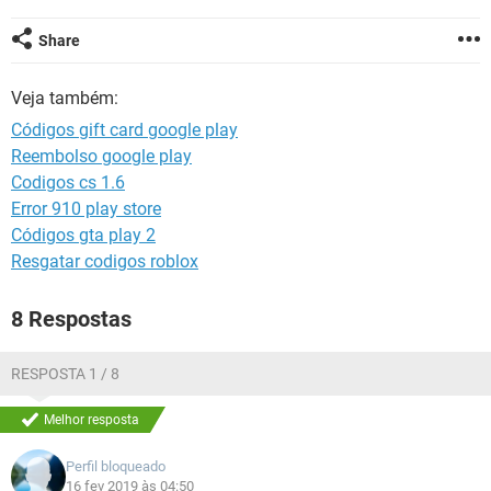
GUIA DE COMPRAS
Share
Veja também:
Códigos gift card google play
Reembolso google play
Codigos cs 1.6
Error 910 play store
Códigos gta play 2
Resgatar codigos roblox
8 Respostas
RESPOSTA 1 / 8
Melhor resposta
Perfil bloqueado
16 fev 2019 às 04:50