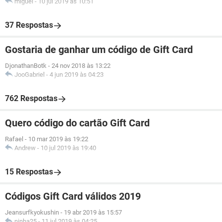
miguel
-
10 jul 2019 às 10:51
37 Respostas
Gostaria de ganhar um código de Gift Card
DjonathanBotk
-
24 nov 2018 às 13:22
JooGabriel
-
4 jun 2019 às 04:23
762 Respostas
Quero código do cartão Gift Card
Rafael
-
10 mar 2019 às 19:22
Andrew
-
10 jul 2019 às 19:40
15 Respostas
Códigos Gift Card válidos 2019
Jeansurfkyokushin
-
19 abr 2019 às 15:57
ninha25
-
11 jul 2019 às 04:25