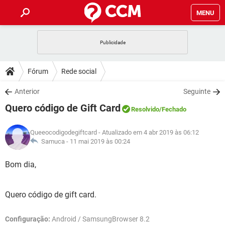
MENU
INÍCIO
JOGOS
WHATSAPP
DICAS
Fórum
Rede social
CELULAR
FACEBOOK
JOGOS
WHATSAPP
DOWNLOADS
Anterior
Seguinte
OUTLOOK
EXCEL
CELULAR
FACEBOOK
Quero código de Gift Card
INSTAGRAM
JOGOS
GMAIL
WHATSAPP
Resolvido
/Fechado
FÓRUM
OUTLOOK
EXCEL
GUIA DE COMPRAS
CELULAR
FACEBOOK
Queeocodigodegiftcard
- Atualizado em 4 abr 2019 às 06:12
INSTAGRAM
JOGOS
GMAIL
WHATSAPP
GLOSSÁRIO
Samuca -
11 mai 2019 às 00:24
OUTLOOK
EXCEL
GUIA DE COMPRAS
CELULAR
FACEBOOK
INSTAGRAM
JOGOS
GMAIL
WHATSAPP
Bom dia,
OUTLOOK
EXCEL
GUIA DE COMPRAS
CELULAR
FACEBOOK
INSTAGRAM
GMAIL
Quero código de gift card.
OUTLOOK
EXCEL
GUIA DE COMPRAS
INSTAGRAM
GMAIL
Configuração:
Android / SamsungBrowser 8.2