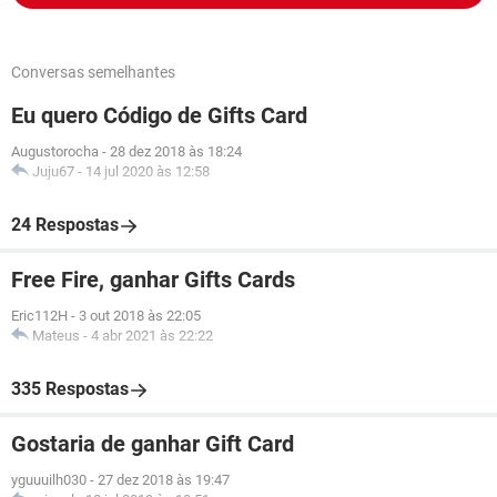
Conversas semelhantes
Eu quero Código de Gifts Card
Augustorocha
-
28 dez 2018 às 18:24
Juju67
-
14 jul 2020 às 12:58
24 Respostas
Free Fire, ganhar Gifts Cards
Eric112H
-
3 out 2018 às 22:05
Mateus
-
4 abr 2021 às 22:22
335 Respostas
Gostaria de ganhar Gift Card
yguuuilh030
-
27 dez 2018 às 19:47