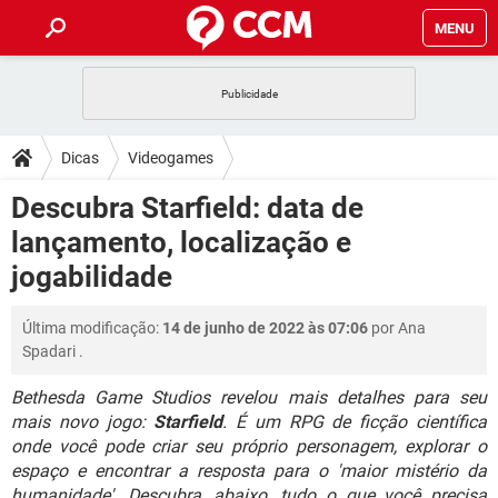
MENU
INÍCIO
JOGOS
WHATSAPP
DICAS
Dicas
Videogames
CELULAR
FACEBOOK
JOGOS
WHATSAPP
DOWNLOADS
Descubra Starfield: data de
OUTLOOK
EXCEL
CELULAR
FACEBOOK
lançamento, localização e
INSTAGRAM
JOGOS
GMAIL
WHATSAPP
FÓRUM
OUTLOOK
EXCEL
jogabilidade
GUIA DE COMPRAS
CELULAR
FACEBOOK
INSTAGRAM
JOGOS
GMAIL
WHATSAPP
GLOSSÁRIO
OUTLOOK
EXCEL
Última modificação:
14 de junho de 2022 às 07:06
por
Ana
GUIA DE COMPRAS
CELULAR
FACEBOOK
Spadari
.
INSTAGRAM
JOGOS
GMAIL
WHATSAPP
OUTLOOK
EXCEL
GUIA DE COMPRAS
CELULAR
FACEBOOK
Bethesda Game Studios revelou mais detalhes para seu
INSTAGRAM
GMAIL
mais novo jogo:
Starfield
. É um RPG de ficção científica
OUTLOOK
EXCEL
onde você pode criar seu próprio personagem, explorar o
GUIA DE COMPRAS
INSTAGRAM
GMAIL
espaço e encontrar a resposta para o 'maior mistério da
humanidade'. Descubra, abaixo, tudo o que você precisa