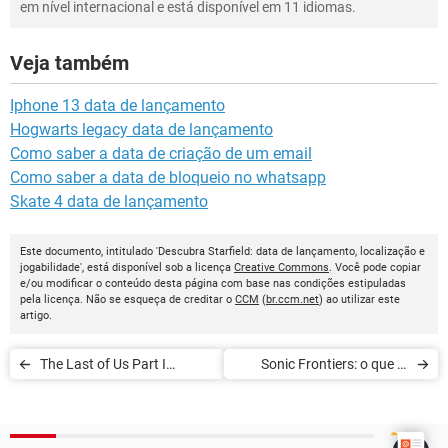
em nível internacional e está disponível em 11 idiomas.
Veja também
Iphone 13 data de lançamento
Hogwarts legacy data de lançamento
Como saber a data de criação de um email
Como saber a data de bloqueio no whatsapp
Skate 4 data de lançamento
Este documento, intitulado 'Descubra Starfield: data de lançamento, localização e
jogabilidade', está disponível sob a licença
Creative Commons
. Você pode copiar
e/ou modificar o conteúdo desta página com base nas condições estipuladas
pela licença. Não se esqueça de creditar o
CCM
(
br.ccm.net
) ao utilizar este
artigo.
The Last of Us Part I
Sonic Frontiers: o que já
Remake: data de chegada
sabemos do game de zona
para PS5 e PC
aberta