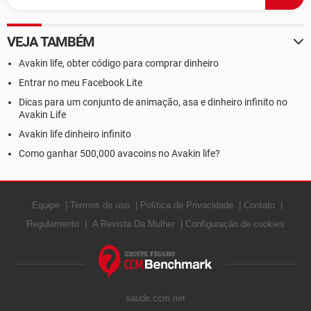
VEJA TAMBÉM
Avakin life, obter código para comprar dinheiro
Entrar no meu Facebook Lite
Dicas para um conjunto de animação, asa e dinheiro infinito no
Avakin Life
Avakin life dinheiro infinito
Como ganhar 500,000 avacoins no Avakin life?
Equipe
Termos de uso
Política de Privacidade
Contato
Regulamento
A Revista Da Mulher
Configuração de cookies
saude.ccm.net