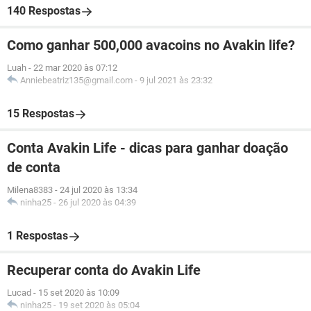
140 Respostas
Como ganhar 500,000 avacoins no Avakin life?
Luah
-
22 mar 2020 às 07:12
Anniebeatriz135@gmail.com
-
9 jul 2021 às 23:32
15 Respostas
Conta Avakin Life - dicas para ganhar doação
de conta
Milena8383
-
24 jul 2020 às 13:34
ninha25
-
26 jul 2020 às 04:39
1 Respostas
Recuperar conta do Avakin Life
Lucad
-
15 set 2020 às 10:09
ninha25
-
19 set 2020 às 05:04