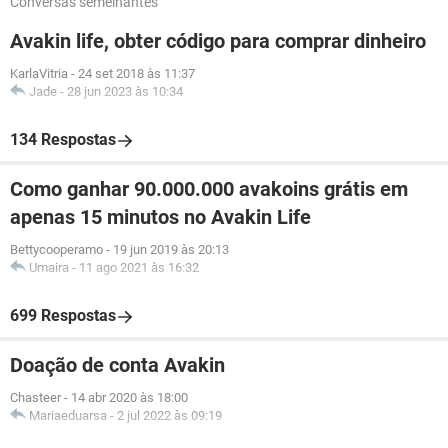
Conversas semelhantes
Avakin life, obter código para comprar dinheiro
KarlaVitria
-
24 set 2018 às 11:37
Jade
-
28 jun 2023 às 10:34
134 Respostas
Como ganhar 90.000.000 avakoins grátis em
apenas 15 minutos no Avakin Life
Bettycooperamo
-
19 jun 2019 às 20:13
Umaira
-
11 ago 2021 às 16:32
699 Respostas
Doação de conta Avakin
Chasteer
-
14 abr 2020 às 18:00
Mariaeduarsa
-
2 jul 2022 às 09:19