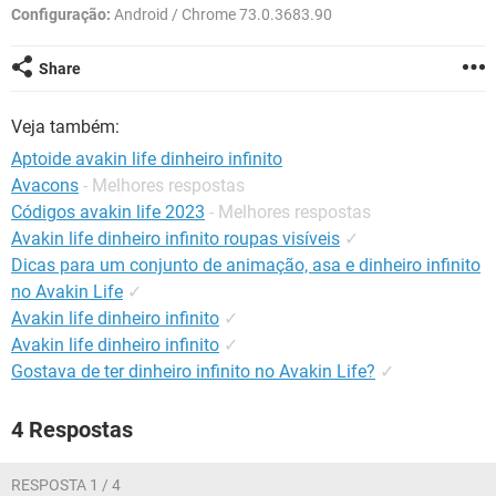
GUIA DE COMPRAS
Configuração:
Android / Chrome 73.0.3683.90
Share
Veja também:
Aptoide avakin life dinheiro infinito
Avacons
- Melhores respostas
Códigos avakin life 2023
- Melhores respostas
Avakin life dinheiro infinito roupas visíveis
✓
Dicas para um conjunto de animação, asa e dinheiro infinito
no Avakin Life
✓
Avakin life dinheiro infinito
✓
Avakin life dinheiro infinito
✓
Gostava de ter dinheiro infinito no Avakin Life?
✓
4 Respostas
RESPOSTA 1 / 4