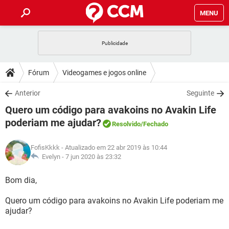
MENU
INÍCIO
JOGOS
WHATSAPP
DICAS
Fórum
Videogames e jogos online
CELULAR
FACEBOOK
JOGOS
WHATSAPP
DOWNLOADS
Anterior
Seguinte
OUTLOOK
EXCEL
CELULAR
FACEBOOK
Quero um código para avakoins no Avakin Life
INSTAGRAM
JOGOS
GMAIL
WHATSAPP
FÓRUM
OUTLOOK
EXCEL
poderiam me ajudar?
Resolvido
/Fechado
GUIA DE COMPRAS
CELULAR
FACEBOOK
INSTAGRAM
JOGOS
GMAIL
WHATSAPP
GLOSSÁRIO
OUTLOOK
EXCEL
FofisKkkk
- Atualizado em 22 abr 2019 às 10:44
GUIA DE COMPRAS
CELULAR
FACEBOOK
Evelyn -
7 jun 2020 às 23:32
INSTAGRAM
JOGOS
GMAIL
WHATSAPP
OUTLOOK
EXCEL
Bom dia,
GUIA DE COMPRAS
CELULAR
FACEBOOK
INSTAGRAM
GMAIL
OUTLOOK
EXCEL
Quero um código para avakoins no Avakin Life poderiam me
GUIA DE COMPRAS
ajudar?
INSTAGRAM
GMAIL