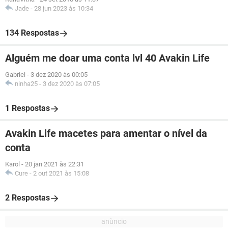
Jade
-
28 jun 2023 às 10:34
134 Respostas
Alguém me doar uma conta lvl 40 Avakin Life
Gabriel
-
3 dez 2020 às 00:05
ninha25
-
3 dez 2020 às 07:05
1 Respostas
Avakin Life macetes para amentar o nível da
conta
Karol
-
20 jan 2021 às 22:31
Cure
-
2 out 2021 às 15:08
2 Respostas