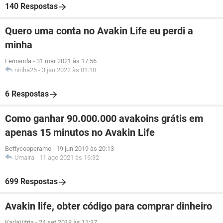
140 Respostas
Quero uma conta no Avakin Life eu perdi a
minha
Fernanda
-
31 mar 2021 às 17:56
ninha25
-
3 jan 2022 às 01:18
6 Respostas
Como ganhar 90.000.000 avakoins grátis em
apenas 15 minutos no Avakin Life
Bettycooperamo
-
19 jun 2019 às 20:13
Umaira
-
11 ago 2021 às 16:32
699 Respostas
Avakin life, obter código para comprar dinheiro
KarlaVitria
-
24 set 2018 às 11:37