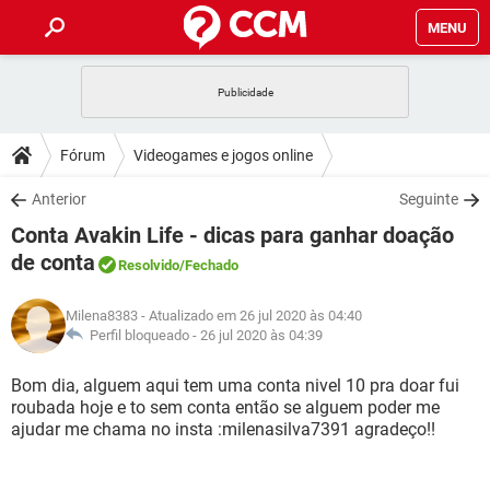
MENU
INÍCIO
JOGOS
WHATSAPP
DICAS
Fórum
Videogames e jogos online
CELULAR
FACEBOOK
JOGOS
WHATSAPP
DOWNLOADS
Anterior
Seguinte
OUTLOOK
EXCEL
CELULAR
FACEBOOK
Conta Avakin Life - dicas para ganhar doação
INSTAGRAM
JOGOS
GMAIL
WHATSAPP
FÓRUM
OUTLOOK
EXCEL
de conta
Resolvido
/Fechado
GUIA DE COMPRAS
CELULAR
FACEBOOK
INSTAGRAM
JOGOS
GMAIL
WHATSAPP
GLOSSÁRIO
OUTLOOK
EXCEL
Milena8383
- Atualizado em 26 jul 2020 às 04:40
GUIA DE COMPRAS
CELULAR
FACEBOOK
Perfil bloqueado -
26 jul 2020 às 04:39
INSTAGRAM
JOGOS
GMAIL
WHATSAPP
OUTLOOK
EXCEL
Bom dia, alguem aqui tem uma conta nivel 10 pra doar fui
GUIA DE COMPRAS
CELULAR
FACEBOOK
INSTAGRAM
GMAIL
roubada hoje e to sem conta então se alguem poder me
OUTLOOK
EXCEL
ajudar me chama no insta :milenasilva7391 agradeço!!
GUIA DE COMPRAS
INSTAGRAM
GMAIL