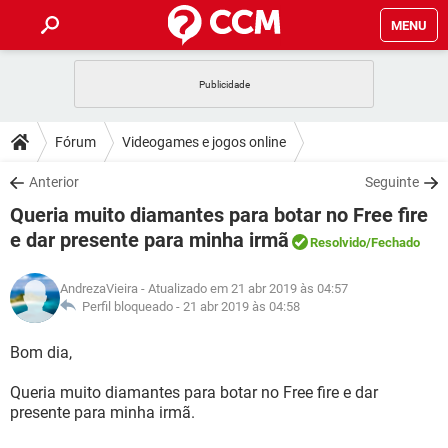
MENU
INÍCIO
JOGOS
WHATSAPP
DICAS
Fórum
Videogames e jogos online
CELULAR
FACEBOOK
JOGOS
WHATSAPP
DOWNLOADS
Anterior
Seguinte
OUTLOOK
EXCEL
CELULAR
FACEBOOK
Queria muito diamantes para botar no Free fire
INSTAGRAM
JOGOS
GMAIL
WHATSAPP
FÓRUM
OUTLOOK
EXCEL
e dar presente para minha irmã
Resolvido
/Fechado
GUIA DE COMPRAS
CELULAR
FACEBOOK
INSTAGRAM
JOGOS
GMAIL
WHATSAPP
GLOSSÁRIO
OUTLOOK
EXCEL
AndrezaVieira
- Atualizado em 21 abr 2019 às 04:57
GUIA DE COMPRAS
CELULAR
FACEBOOK
Perfil bloqueado -
21 abr 2019 às 04:58
INSTAGRAM
JOGOS
GMAIL
WHATSAPP
OUTLOOK
EXCEL
Bom dia,
GUIA DE COMPRAS
CELULAR
FACEBOOK
INSTAGRAM
GMAIL
OUTLOOK
EXCEL
Queria muito diamantes para botar no Free fire e dar
GUIA DE COMPRAS
presente para minha irmã.
INSTAGRAM
GMAIL