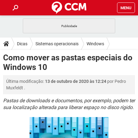
MENU
INÍCIO
JOGOS
WHATSAPP
DICAS
Dicas
Sistemas operacionais
Windows
CELULAR
FACEBOOK
JOGOS
WHATSAPP
DOWNLOADS
Como mover as pastas especiais do
Windows 7
OUTLOOK
EXCEL
CELULAR
FACEBOOK
Windows 10
INSTAGRAM
JOGOS
GMAIL
WHATSAPP
FÓRUM
OUTLOOK
EXCEL
GUIA DE COMPRAS
CELULAR
FACEBOOK
Última modificação:
13 de outubro de 2020 às 12:24
por
Pedro
INSTAGRAM
JOGOS
GMAIL
WHATSAPP
GLOSSÁRIO
OUTLOOK
Muxfeldt
.
EXCEL
GUIA DE COMPRAS
CELULAR
FACEBOOK
INSTAGRAM
JOGOS
GMAIL
WHATSAPP
Pastas de downloads e documentos, por exemplo, podem ter
OUTLOOK
EXCEL
sua localização alterada para liberar espaço no disco rígido.
GUIA DE COMPRAS
CELULAR
FACEBOOK
INSTAGRAM
GMAIL
OUTLOOK
EXCEL
GUIA DE COMPRAS
INSTAGRAM
GMAIL