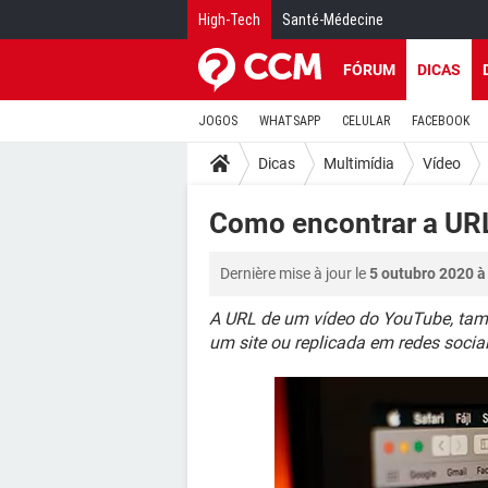
High-Tech
Santé-Médecine
FÓRUM
DICAS
JOGOS
WHATSAPP
CELULAR
FACEBOOK
Dicas
Multimídia
Vídeo
Como encontrar a URL
Dernière mise à jour le
5 outubro 2020 à
A URL de um vídeo do YouTube, tam
um site ou replicada em redes sociai