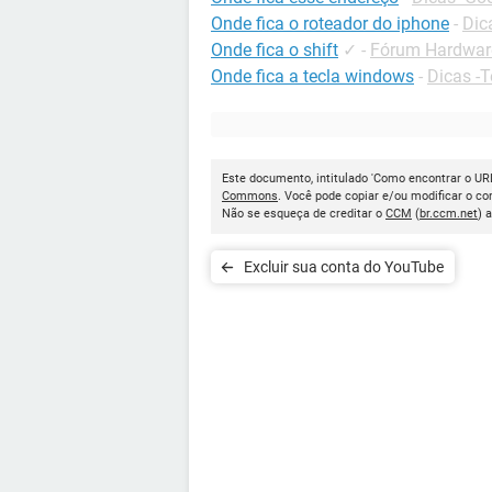
Onde fica o roteador do iphone
-
Dic
Onde fica o shift
✓
-
Fórum Hardwar
Onde fica a tecla windows
-
Dicas -
Este documento, intitulado 'Como encontrar o URL
Commons
. Você pode copiar e/ou modificar o c
Não se esqueça de creditar o
CCM
(
br.ccm.net
) 
Excluir sua conta do YouTube