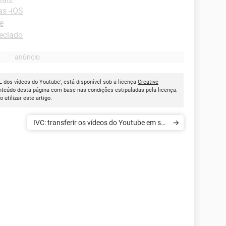
as -iOS
e
Teclado
 dos vídeos do Youtube', está disponível sob a licença
Creative
onteúdo desta página com base nas condições estipuladas pela licença.
ao utilizar este artigo.
IVC: transferir os vídeos do Youtube em seu
disco rígido