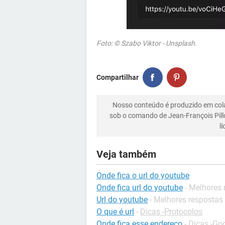
Foto: © Szabo Viktor - Unsplash.
Compartilhar
Nosso conteúdo é produzido em co
sob o comando de Jean-François Pill
l
Veja também
Onde fica o url do youtube
Onde fica url do youtube
- Melhores
Url do youtube
- Melhores respostas
O que é url
-
Dicas -Protocolos
Onde fica esse endereço
-
Dicas -Go