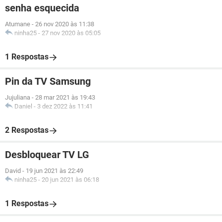
senha esquecida
Atumane
-
26 nov 2020 às 11:38
ninha25
-
27 nov 2020 às 05:05
1 Respostas
Pin da TV Samsung
Jujuliana
-
28 mar 2021 às 19:43
Daniel
-
3 dez 2022 às 11:41
2 Respostas
Desbloquear TV LG
David
-
19 jun 2021 às 22:49
ninha25
-
20 jun 2021 às 06:18
1 Respostas