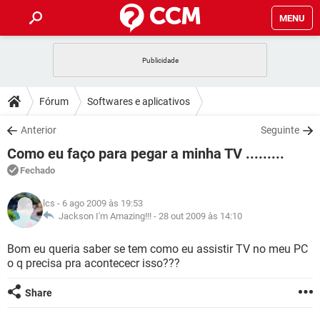
MENU
INÍCIO
JOGOS
WHATSAPP
DICAS
Fórum
Softwares e aplicativos
CELULAR
FACEBOOK
JOGOS
WHATSAPP
DOWNLOADS
Anterior
Seguinte
OUTLOOK
EXCEL
CELULAR
FACEBOOK
Como eu faço para pegar a minha TV .........
INSTAGRAM
JOGOS
GMAIL
WHATSAPP
FÓRUM
OUTLOOK
EXCEL
Fechado
GUIA DE COMPRAS
CELULAR
FACEBOOK
INSTAGRAM
JOGOS
GMAIL
WHATSAPP
GLOSSÁRIO
OUTLOOK
lcs
- 6 ago 2009 às 19:53
EXCEL
GUIA DE COMPRAS
CELULAR
FACEBOOK
Jackson I'm Amazing!!! -
28 out 2009 às 14:10
INSTAGRAM
JOGOS
GMAIL
WHATSAPP
OUTLOOK
EXCEL
Bom eu queria saber se tem como eu assistir TV no meu PC
GUIA DE COMPRAS
CELULAR
FACEBOOK
o q precisa pra acontececr isso???
INSTAGRAM
GMAIL
OUTLOOK
EXCEL
GUIA DE COMPRAS
Share
INSTAGRAM
GMAIL