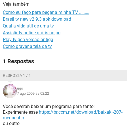
GUIA DE COMPRAS
Veja também:
Como eu faço para pegar a minha TV .........
Brasil tv new v2 9.3 apk download
Qual a vida util de uma tv
Assistir tv online grátis no pc
Play tv geh versão antiga
Como gravar a tela da tv
1 Respostas
RESPOSTA 1 / 1
ugo
7 ago 2009 às 02:22
Você deverah baixar um programa para tanto:
Experimente esse
https://br.ccm.net/download/baixaki-207-
megacubo
ou outro