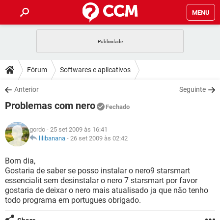
MENU
INÍCIO
JOGOS
WHATSAPP
DICAS
Fórum
Softwares e aplicativos
CELULAR
FACEBOOK
JOGOS
WHATSAPP
DOWNLOADS
Anterior
Seguinte
OUTLOOK
EXCEL
CELULAR
FACEBOOK
Problemas com nero
INSTAGRAM
JOGOS
GMAIL
WHATSAPP
Fechado
FÓRUM
OUTLOOK
EXCEL
GUIA DE COMPRAS
CELULAR
FACEBOOK
gordo
- 25 set 2009 às 16:41
INSTAGRAM
JOGOS
GMAIL
WHATSAPP
GLOSSÁRIO
lilibanana
-
26 set 2009 às 02:42
OUTLOOK
EXCEL
GUIA DE COMPRAS
CELULAR
FACEBOOK
INSTAGRAM
JOGOS
GMAIL
WHATSAPP
Bom dia,
OUTLOOK
EXCEL
Gostaria de saber se posso instalar o nero9 starsmart
GUIA DE COMPRAS
CELULAR
FACEBOOK
essencialit sem desinstalar o nero 7 starsmart por favor
INSTAGRAM
GMAIL
gostaria de deixar o nero mais atualisado ja que não tenho
OUTLOOK
EXCEL
GUIA DE COMPRAS
todo programa em portugues obrigado.
INSTAGRAM
GMAIL