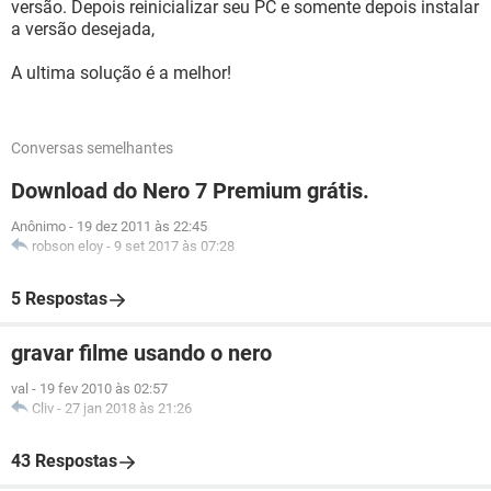
versão. Depois reinicializar seu PC e somente depois instalar
a versão desejada,
A ultima solução é a melhor!
Conversas semelhantes
Download do Nero 7 Premium grátis.
Anônimo
-
19 dez 2011 às 22:45
robson eloy
-
9 set 2017 às 07:28
5 Respostas
gravar filme usando o nero
val
-
19 fev 2010 às 02:57
Cliv
-
27 jan 2018 às 21:26
43 Respostas