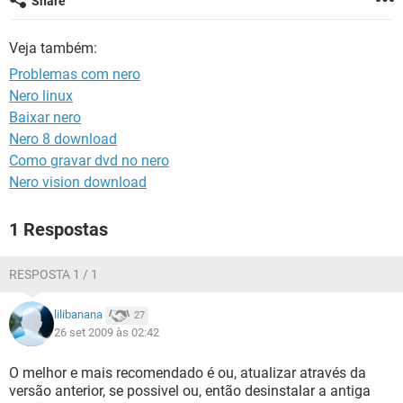
Share
GUIA DE COMPRAS
Veja também:
Problemas com nero
Nero linux
Baixar nero
Nero 8 download
Como gravar dvd no nero
Nero vision download
1 Respostas
RESPOSTA 1 / 1
lilibanana
27
26 set 2009 às 02:42
O melhor e mais recomendado é ou, atualizar através da
versão anterior, se possivel ou, então desinstalar a antiga