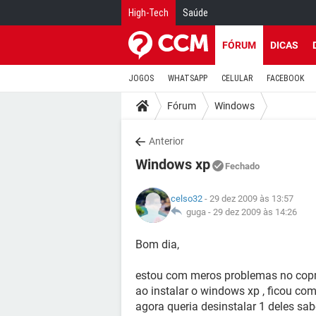
High-Tech
Saúde
FÓRUM
DICAS
JOGOS
WHATSAPP
CELULAR
FACEBOOK
Fórum
Windows
Anterior
Windows xp
Fechado
celso32
- 29 dez 2009 às 13:57
guga -
29 dez 2009 às 14:26
Bom dia,
estou com meros problemas no copm
ao instalar o windows xp , ficou co
agora queria desinstalar 1 deles s