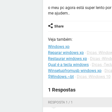
o meu pc agora está super lento por
me ajudem..
Share
Veja também:
Windows xp
Reparar windows xp
-
Dicas -Windo
Restaurar windows xp
-
Dicas -Win
Qual é a tecla windows
-
Dicas -Tec
Winsetupfromusb windows xp
-
Dic
$Windows.~bt
-
Dicas -Windows 10
1 Respostas
RESPOSTA 1 / 1