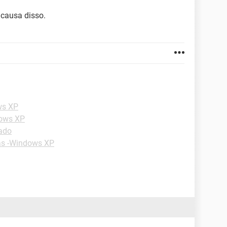
 causa disso.
ws XP
dows XP
lado
as -Windows XP