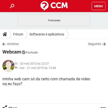
MENU
INÍCIO
JOGOS
WHATSAPP
DICAS
Fórum
Softwares e aplicativos
CELULAR
FACEBOOK
JOGOS
WHATSAPP
DOWNLOADS
Anterior
Seguinte
OUTLOOK
EXCEL
CELULAR
FACEBOOK
Webcam
INSTAGRAM
JOGOS
GMAIL
WHATSAPP
Fechado
FÓRUM
OUTLOOK
EXCEL
GUIA DE COMPRAS
CELULAR
FACEBOOK
lih
- 20 mai 2010 às 22:07
INSTAGRAM
JOGOS
GMAIL
WHATSAPP
GLOSSÁRIO
luis -
21 mai 2010 às 14:48
OUTLOOK
EXCEL
GUIA DE COMPRAS
CELULAR
FACEBOOK
INSTAGRAM
JOGOS
GMAIL
WHATSAPP
minha web cam só da certo com chamada de video
OUTLOOK
EXCEL
oq eu faço?
GUIA DE COMPRAS
CELULAR
FACEBOOK
INSTAGRAM
GMAIL
OUTLOOK
EXCEL
GUIA DE COMPRAS
INSTAGRAM
GMAIL