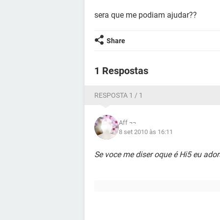
sera que me podiam ajudar??
Share
1 Respostas
RESPOSTA 1 / 1
Aff ¬¬
8 set 2010 às 16:11
Se voce me diser oque é Hi5 eu adora