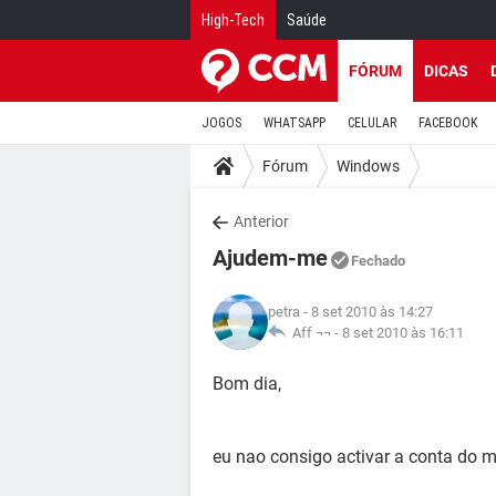
High-Tech
Saúde
FÓRUM
DICAS
JOGOS
WHATSAPP
CELULAR
FACEBOOK
Fórum
Windows
Anterior
Ajudem-me
Fechado
petra
- 8 set 2010 às 14:27
Aff ¬¬ -
8 set 2010 às 16:11
Bom dia,
eu nao consigo activar a conta do 