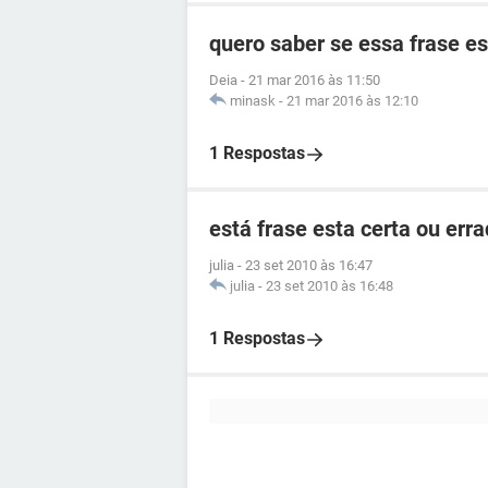
quero saber se essa frase es
Deia
-
21 mar 2016 às 11:50
minask
-
21 mar 2016 às 12:10
1 Respostas
está frase esta certa ou err
julia
-
23 set 2010 às 16:47
julia
-
23 set 2010 às 16:48
1 Respostas