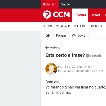
High-Tech
Saúde
FÓRUM
DICAS
JOGOS
WHATSAPP
CELULAR
FACEBOOK
Fórum
Windows
Anterior
Esta certo a frase?
Fechado
ana
- 8 set 2010 às 14:40
Japinha -
20 out 2010 às 18:01
Bom dia,
Vc falando q não vai ficar no quarto,
achei lindo mô.