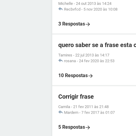
Michelle
-
24 out 2013 às 14:24
Recbvfcd
-
5 nov 2020 às 10:08
3 Respostas
quero saber se a frase esta 
Tamires
-
22 jul 2013 às 14:17
rosana
-
24 fev 2020 às 22:53
10 Respostas
Corrigir frase
Camila
-
21 fev 2011 às 21:48
Mardem
-
7 fev 2017 às 01:07
5 Respostas