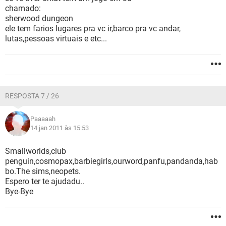
chamado:
sherwood dungeon
ele tem farios lugares pra vc ir,barco pra vc andar,
lutas,pessoas virtuais e etc...
RESPOSTA 7 / 26
Paaaaah
14 jan 2011 às 15:53
Smallworlds,club
penguin,cosmopax,barbiegirls,ourword,panfu,pandanda,hab
bo.The sims,neopets.
Espero ter te ajudadu..
Bye-Bye