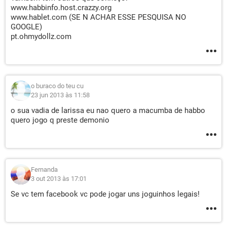
www.habbinfo.host.crazzy.org
www.hablet.com (SE N ACHAR ESSE PESQUISA NO
GOOGLE)
pt.ohmydollz.com
o buraco do teu cu
23 jun 2013 às 11:58
o sua vadia de larissa eu nao quero a macumba de habbo
quero jogo q preste demonio
Fernanda
3 out 2013 às 17:01
Se vc tem facebook vc pode jogar uns joguinhos legais!