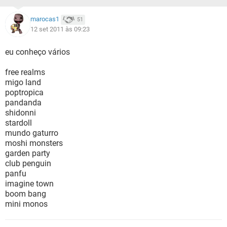
marocas1
51
12 set 2011 às 09:23
eu conheço vários
free realms
migo land
poptropica
pandanda
shidonni
stardoll
mundo gaturro
moshi monsters
garden party
club penguin
panfu
imagine town
boom bang
mini monos