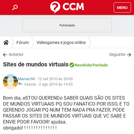
MENU
INÍCIO
JOGOS
WHATSAPP
DICAS
Fórum
Videogames e jogos online
CELULAR
FACEBOOK
JOGOS
WHATSAPP
DOWNLOADS
Anterior
Seguinte
OUTLOOK
EXCEL
CELULAR
FACEBOOK
Sites de mundos virtuais
INSTAGRAM
JOGOS
GMAIL
WHATSAPP
Resolvido
/Fechado
FÓRUM
OUTLOOK
EXCEL
GUIA DE COMPRAS
CELULAR
FACEBOOK
Maniac98
- 12 set 2010 às 20:00
INSTAGRAM
JOGOS
GMAIL
WHATSAPP
GLOSSÁRIO
kassia -
2 ago 2016 às 14:55
OUTLOOK
EXCEL
GUIA DE COMPRAS
CELULAR
FACEBOOK
INSTAGRAM
JOGOS
GMAIL
WHATSAPP
Bom dia, eSTOU QUERENDo SABER QUAIS SÃO OS SITES
OUTLOOK
EXCEL
DE MUNDOS VIRTUAAIS PQ SOU FANATICO POR ISSO, E TO
GUIA DE COMPRAS
CELULAR
FACEBOOK
QERENDO JOGAR PQ NUM TEM NADA PRA FAZER, PODE
INSTAGRAM
GMAIL
PASSAR OS SITES DE MUNDOS VIRTUAIS QUE VC SABE E
OUTLOOK
EXCEL
GUIA DE COMPRAS
ENVIE POOR FAVOOR! ajudaa.
INSTAGRAM
GMAIL
obrigado! ! ! ! ! ! ! ! ! ! ! ! ! ! !