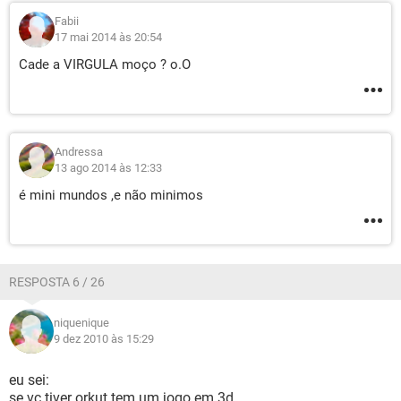
Fabii
17 mai 2014 às 20:54
Cade a VIRGULA moço ? o.O
Andressa
13 ago 2014 às 12:33
é mini mundos ,e não minimos
RESPOSTA 6 / 26
niquenique
9 dez 2010 às 15:29
eu sei:
se vc tiver orkut tem um jogo em 3d