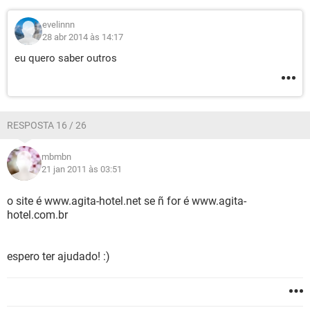
evelinnn
28 abr 2014 às 14:17
eu quero saber outros
RESPOSTA 16 / 26
mbmbn
21 jan 2011 às 03:51
o site é www.agita-hotel.net se ñ for é www.agita-
hotel.com.br
espero ter ajudado! :)