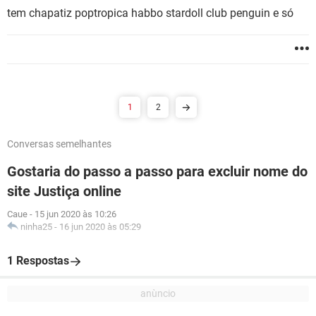
tem chapatiz poptropica habbo stardoll club penguin e só
1
2
Conversas semelhantes
Gostaria do passo a passo para excluir nome do
site Justiça online
Caue
-
15 jun 2020 às 10:26
ninha25
-
16 jun 2020 às 05:29
1 Respostas