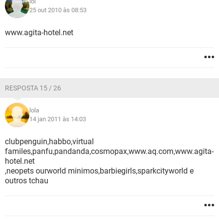
lol
25 out 2010 às 08:53
www.agita-hotel.net
RESPOSTA 15 / 26
lola
14 jan 2011 às 14:03
clubpenguin,habbo,virtual
familes,panfu,pandanda,cosmopax,www.aq.com,www.agita-
hotel.net
,neopets ourworld minimos,barbiegirls,sparkcityworld e
outros tchau