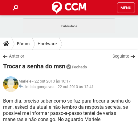
MENU
INÍCIO
JOGOS
WHATSAPP
DICAS
Fórum
Hardware
CELULAR
FACEBOOK
JOGOS
WHATSAPP
DOWNLOADS
Anterior
Seguinte
OUTLOOK
EXCEL
CELULAR
FACEBOOK
Trocar a senha do msn
INSTAGRAM
JOGOS
GMAIL
WHATSAPP
Fechado
FÓRUM
OUTLOOK
EXCEL
GUIA DE COMPRAS
CELULAR
FACEBOOK
Mariele
- 22 out 2010 às 10:17
INSTAGRAM
JOGOS
GMAIL
WHATSAPP
GLOSSÁRIO
letícia gonçalves -
22 out 2010 às 12:41
OUTLOOK
EXCEL
GUIA DE COMPRAS
CELULAR
FACEBOOK
INSTAGRAM
JOGOS
GMAIL
WHATSAPP
Bom dia, preciso saber como se faz para trocar a senha do
OUTLOOK
EXCEL
msn, eskeci da atual e não lembro da resposta secreta, se
GUIA DE COMPRAS
CELULAR
FACEBOOK
possivel me informar passo-a-passo tentei de varias
INSTAGRAM
GMAIL
maneiras e não consigo. No aguardo Mariele.
OUTLOOK
EXCEL
GUIA DE COMPRAS
INSTAGRAM
GMAIL