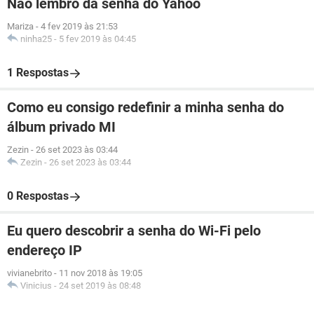
Não lembro da senha do Yahoo
Mariza
-
4 fev 2019 às 21:53
ninha25
-
5 fev 2019 às 04:45
1 Respostas
Como eu consigo redefinir a minha senha do
álbum privado MI
Zezin
-
26 set 2023 às 03:44
Zezin
-
26 set 2023 às 03:44
0 Respostas
Eu quero descobrir a senha do Wi-Fi pelo
endereço IP
vivianebrito
-
11 nov 2018 às 19:05
Vinicius
-
24 set 2019 às 08:48