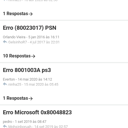
1 Respostas
Erro (80023017) PSN
Orlando Vieira
-
5 jan 2016 às 16:11
GelsinhoR7
-
4 jul 2017 às 22:01
10 Respostas
Erro 8001003A ps3
Everton
-
14 mai 2020 às 14:12
ninha25
-
15 mai 2020 às 05:45
1 Respostas
Erro Microsoft 0x80048823
pedro
-
1 set 2019 às 08:47
Mohsinboruah
-
14 set 2019 às 02:57