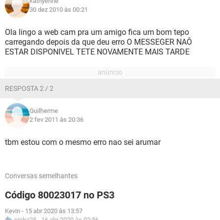
kathyenne
30 dez 2010 às 00:21
Ola lingo a web cam pra um amigo fica um bom tepo
carregando depois da que deu erro O MESSEGER NAÔ
ESTAR DISPONIVEL TETE NOVAMENTE MAIS TARDE
RESPOSTA 2 / 2
Guilherme
2 fev 2011 às 20:36
tbm estou com o mesmo erro nao sei arumar
Conversas semelhantes
Código 80023017 no PS3
Kevin
-
15 abr 2020 às 13:57
ninha25
-
16 abr 2020 às 02:56