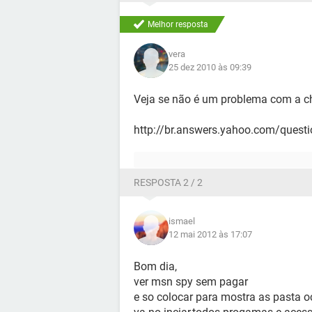
Melhor resposta
vera
25 dez 2010 às 09:39
Veja se não é um problema com a c
http://br.answers.yahoo.com/que
RESPOSTA 2 / 2
ismael
12 mai 2012 às 17:07
Bom dia,
ver msn spy sem pagar
e so colocar para mostra as pasta 