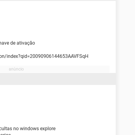
have de ativação
stion/index?qid=20090906144653AAVFSqH
ocultas no windows explore