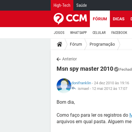
High-Tech
Saúde
FÓRUM
DICAS
JOGOS
WHATSAPP
CELULAR
FACEBOOK
Fórum
Programação
Anterior
Msn spy master 2010
Fechad
donifranklin
- 24 dez 2010 às 19:16
ismael -
12 mai 2012 às 17:07
Bom dia,
Como faço para ler os registros do
arquivos em qual pasta. Alguem me