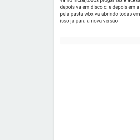
va no inciar,todos progamas e acess
depois va em disco c: e depois em 
pela pasta wbx va abrindo todas em
isso ja para a nova versão