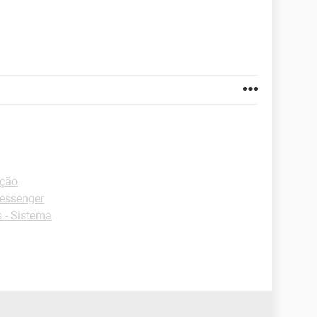
ação
essenger
 - Sistema