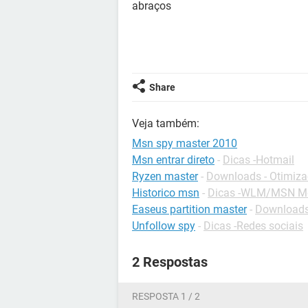
abraços
Share
Veja também:
Msn spy master 2010
Msn entrar direto
-
Dicas -Hotmail
Ryzen master
-
Downloads - Otimiz
Historico msn
-
Dicas -WLM/MSN M
Easeus partition master
-
Downloads
Unfollow spy
-
Dicas -Redes sociais
2 Respostas
RESPOSTA 1 / 2