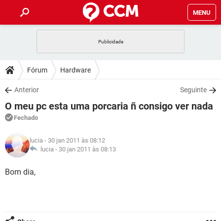
MENU
INÍCIO
JOGOS
WHATSAPP
DICAS
Fórum
Hardware
CELULAR
FACEBOOK
JOGOS
WHATSAPP
DOWNLOADS
Anterior
Seguinte
OUTLOOK
EXCEL
CELULAR
FACEBOOK
O meu pc esta uma porcaria ñ consigo ver nada
INSTAGRAM
JOGOS
GMAIL
WHATSAPP
FÓRUM
OUTLOOK
EXCEL
Fechado
GUIA DE COMPRAS
CELULAR
FACEBOOK
INSTAGRAM
JOGOS
GMAIL
WHATSAPP
GLOSSÁRIO
OUTLOOK
lucia
- 30 jan 2011 às 08:12
EXCEL
GUIA DE COMPRAS
CELULAR
FACEBOOK
lucia -
30 jan 2011 às 08:13
INSTAGRAM
JOGOS
GMAIL
WHATSAPP
OUTLOOK
EXCEL
Bom dia,
GUIA DE COMPRAS
CELULAR
FACEBOOK
INSTAGRAM
GMAIL
OUTLOOK
EXCEL
GUIA DE COMPRAS
INSTAGRAM
GMAIL