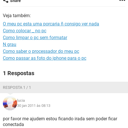
Share
GUIA DE COMPRAS
Veja também:
O meu pc esta uma porcaria ñ consigo ver nada
Como colocar _ no pc
Como limpar o pc sem formatar
N grau
Como saber o processador do meu pc
Como passar as foto do iphone para o pc
1 Respostas
RESPOSTA 1 / 1
lucia
30 jan 2011 às 08:13
por favor me ajudem estou ficando irada sem poder ficar
conectada