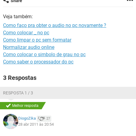
Share
GUIA DE COMPRAS
Veja também:
Como faço pra obter o audio no pc novamente ?
Como colocar _ no pc
Como limpar o pc sem formatar
Normalizar audio online
Como colocar o simbolo de grau no pc
Como saber o processador do pc
3 Respostas
RESPOSTA 1 / 3
Melhor resposta
DiogoZika
27
28 abr 2011 às 20:54