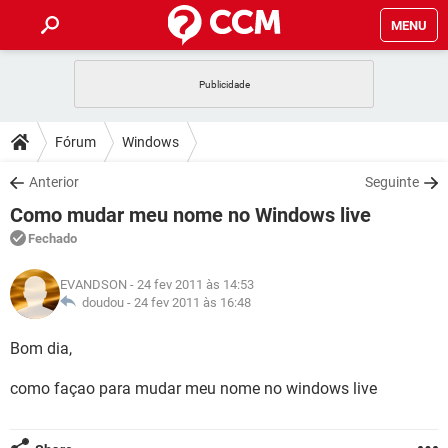
MENU
INÍCIO
JOGOS
WHATSAPP
DICAS
Fórum
Windows
CELULAR
FACEBOOK
JOGOS
WHATSAPP
DOWNLOADS
Anterior
Seguinte
OUTLOOK
EXCEL
CELULAR
FACEBOOK
Como mudar meu nome no Windows live
INSTAGRAM
JOGOS
GMAIL
WHATSAPP
FÓRUM
OUTLOOK
EXCEL
Fechado
GUIA DE COMPRAS
CELULAR
FACEBOOK
INSTAGRAM
JOGOS
GMAIL
WHATSAPP
GLOSSÁRIO
OUTLOOK
EVANDSON
- 24 fev 2011 às 14:53
EXCEL
GUIA DE COMPRAS
CELULAR
FACEBOOK
doudou -
24 fev 2011 às 16:48
INSTAGRAM
JOGOS
GMAIL
WHATSAPP
OUTLOOK
EXCEL
Bom dia,
GUIA DE COMPRAS
CELULAR
FACEBOOK
INSTAGRAM
GMAIL
como façao para mudar meu nome no windows live
OUTLOOK
EXCEL
GUIA DE COMPRAS
INSTAGRAM
GMAIL