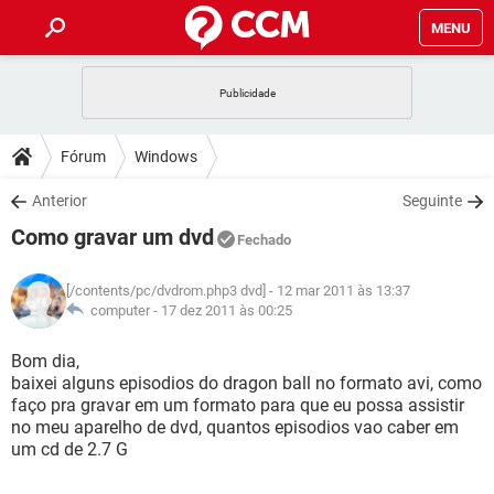
MENU
INÍCIO
JOGOS
WHATSAPP
DICAS
Fórum
Windows
CELULAR
FACEBOOK
JOGOS
WHATSAPP
DOWNLOADS
Anterior
Seguinte
OUTLOOK
EXCEL
CELULAR
FACEBOOK
Como gravar um dvd
INSTAGRAM
JOGOS
GMAIL
WHATSAPP
Fechado
FÓRUM
OUTLOOK
EXCEL
GUIA DE COMPRAS
CELULAR
FACEBOOK
[/contents/pc/dvdrom.php3 dvd]
- 12 mar 2011 às 13:37
INSTAGRAM
JOGOS
GMAIL
WHATSAPP
GLOSSÁRIO
computer -
17 dez 2011 às 00:25
OUTLOOK
EXCEL
GUIA DE COMPRAS
CELULAR
FACEBOOK
INSTAGRAM
JOGOS
GMAIL
WHATSAPP
Bom dia,
OUTLOOK
EXCEL
baixei alguns episodios do dragon ball no formato avi, como
GUIA DE COMPRAS
CELULAR
FACEBOOK
faço pra gravar em um formato para que eu possa assistir
INSTAGRAM
GMAIL
no meu aparelho de dvd, quantos episodios vao caber em
OUTLOOK
EXCEL
GUIA DE COMPRAS
um cd de 2.7 G
INSTAGRAM
GMAIL