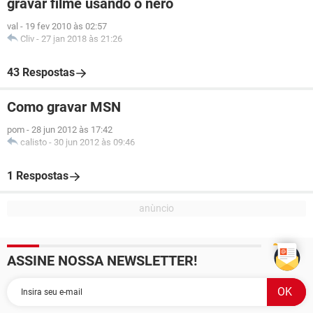
gravar filme usando o nero
val
-
19 fev 2010 às 02:57
Cliv
-
27 jan 2018 às 21:26
43 Respostas
Como gravar MSN
pom
-
28 jun 2012 às 17:42
calisto
-
30 jun 2012 às 09:46
1 Respostas
ASSINE NOSSA NEWSLETTER!