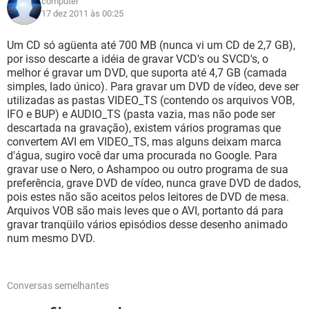
computer
17 dez 2011 às 00:25
Um CD só agüenta até 700 MB (nunca vi um CD de 2,7 GB),
por isso descarte a idéia de gravar VCD's ou SVCD's, o
melhor é gravar um DVD, que suporta até 4,7 GB (camada
simples, lado único). Para gravar um DVD de vídeo, deve ser
utilizadas as pastas VIDEO_TS (contendo os arquivos VOB,
IFO e BUP) e AUDIO_TS (pasta vazia, mas não pode ser
descartada na gravação), existem vários programas que
convertem AVI em VIDEO_TS, mas alguns deixam marca
d'água, sugiro você dar uma procurada no Google. Para
gravar use o Nero, o Ashampoo ou outro programa de sua
preferência, grave DVD de vídeo, nunca grave DVD de dados,
pois estes não são aceitos pelos leitores de DVD de mesa.
Arquivos VOB são mais leves que o AVI, portanto dá para
gravar tranqüilo vários episódios desse desenho animado
num mesmo DVD.
Conversas semelhantes