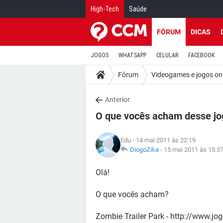
High-Tech
Saúde
FÓRUM
DICAS
JOGOS
WHATSAPP
CELULAR
FACEBOOK
Fórum
Videogames e jogos on
Anterior
O que vocês acham desse jo
Edu
- 14 mai 2011 às 22:19
DiogoZika
-
15 mai 2011 às 15:3
Olá!
O que vocês acham?
Zombie Trailer Park - http://www.j