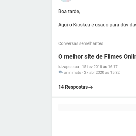
Boa tarde,
Aqui o Kioskea é usado para dúvidas
Conversas semelhantes
O melhor site de Filmes Onl
luizapessoa
-
15 fev 2018 às 16:17
aninimato
-
27 abr 2020 às 15:32
14 Respostas