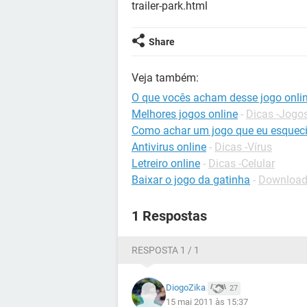
trailer-park.html
Share
Veja também:
O que vocês acham desse jogo onli
Melhores jogos online
-
Dicas -Jogos
Como achar um jogo que eu esquec
Antivirus online
-
Dicas -Vírus
Letreiro online
-
Dicas -Celular
Baixar o jogo da gatinha
-
Downloads
1 Respostas
RESPOSTA 1 / 1
DiogoZika
27
15 mai 2011 às 15:37