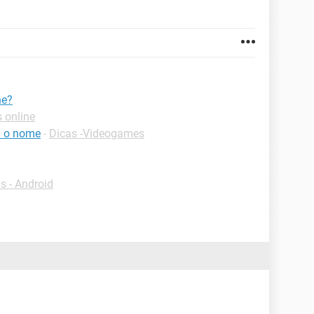
ne?
 online
i o nome
-
Dicas -Videogames
 - Android