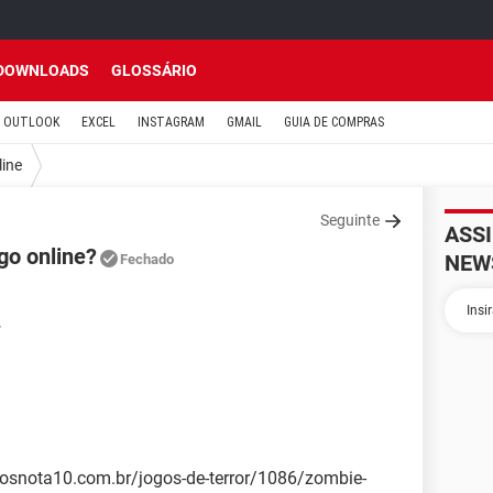
DOWNLOADS
GLOSSÁRIO
OUTLOOK
EXCEL
INSTAGRAM
GMAIL
GUIA DE COMPRAS
line
Seguinte
ASS
go online?
NEW
Fechado
7
ogosnota10.com.br/jogos-de-terror/1086/zombie-