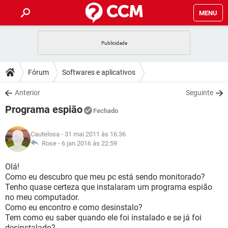
MENU
INÍCIO
JOGOS
WHATSAPP
DICAS
Fórum
Softwares e aplicativos
CELULAR
FACEBOOK
JOGOS
WHATSAPP
DOWNLOADS
Anterior
Seguinte
OUTLOOK
EXCEL
CELULAR
FACEBOOK
Programa espião
INSTAGRAM
JOGOS
GMAIL
WHATSAPP
Fechado
FÓRUM
OUTLOOK
EXCEL
GUIA DE COMPRAS
CELULAR
FACEBOOK
Cautelosa
- 31 mai 2011 às 16:36
INSTAGRAM
JOGOS
GMAIL
WHATSAPP
GLOSSÁRIO
Rose -
6 jan 2016 às 22:59
OUTLOOK
EXCEL
GUIA DE COMPRAS
CELULAR
FACEBOOK
INSTAGRAM
JOGOS
GMAIL
WHATSAPP
Olá!
OUTLOOK
EXCEL
Como eu descubro que meu pc está sendo monitorado?
GUIA DE COMPRAS
CELULAR
FACEBOOK
Tenho quase certeza que instalaram um programa espião
INSTAGRAM
GMAIL
no meu computador.
OUTLOOK
EXCEL
GUIA DE COMPRAS
Como eu encontro e como desinstalo?
INSTAGRAM
GMAIL
Tem como eu saber quando ele foi instalado e se já foi
desinstalado?