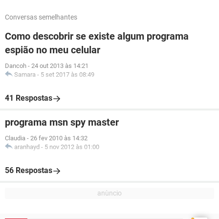
Conversas semelhantes
Como descobrir se existe algum programa
espião no meu celular
Dancoh
-
24 out 2013 às 14:21
Samara
-
5 set 2017 às 08:49
41 Respostas
programa msn spy master
Claudia
-
26 fev 2010 às 14:32
aranhayd
-
5 nov 2012 às 01:00
56 Respostas