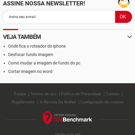
ASSINE NOSSA NEWSLETTER!
VEJA TAMBÉM
Onde fica o roteador do iphone
Desfocar fundo imagem
Como mudar a imagem de fundo do pc
Cortar imagem no word
Equipe
Termos de uso
Política de Privacidade
Contato
Regulamento
A Revista Da Mulher
Configuração de cookies
saude.ccm.net