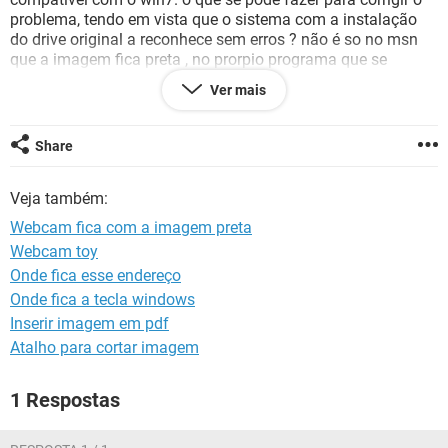
GUIA DE COMPRAS
problema, tendo em vista que o sistema com a instalação
do drive original a reconhece sem erros ? não é so no msn
que a imagem fica preta , no prorpio programa que se
instala tambem esta preta.
Ver mais
Share
Veja também:
Webcam fica com a imagem preta
Webcam toy
Onde fica esse endereço
Onde fica a tecla windows
Inserir imagem em pdf
Atalho para cortar imagem
1 Respostas