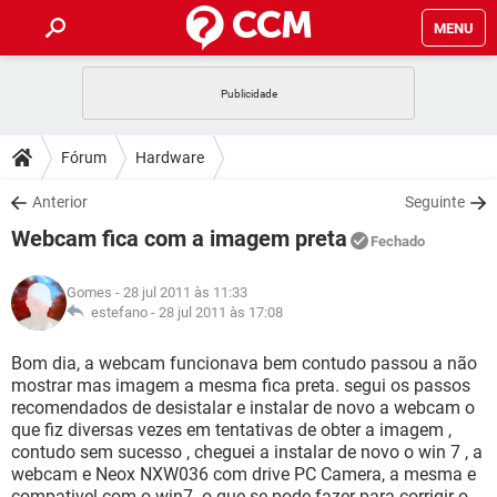
MENU
INÍCIO
JOGOS
WHATSAPP
DICAS
Fórum
Hardware
CELULAR
FACEBOOK
JOGOS
WHATSAPP
DOWNLOADS
Anterior
Seguinte
OUTLOOK
EXCEL
CELULAR
FACEBOOK
Webcam fica com a imagem preta
INSTAGRAM
JOGOS
GMAIL
WHATSAPP
Fechado
FÓRUM
OUTLOOK
EXCEL
GUIA DE COMPRAS
CELULAR
FACEBOOK
Gomes
- 28 jul 2011 às 11:33
INSTAGRAM
JOGOS
GMAIL
WHATSAPP
GLOSSÁRIO
estefano -
28 jul 2011 às 17:08
OUTLOOK
EXCEL
GUIA DE COMPRAS
CELULAR
FACEBOOK
INSTAGRAM
JOGOS
GMAIL
WHATSAPP
Bom dia, a webcam funcionava bem contudo passou a não
OUTLOOK
EXCEL
mostrar mas imagem a mesma fica preta. segui os passos
GUIA DE COMPRAS
CELULAR
FACEBOOK
recomendados de desistalar e instalar de novo a webcam o
INSTAGRAM
GMAIL
que fiz diversas vezes em tentativas de obter a imagem ,
OUTLOOK
EXCEL
GUIA DE COMPRAS
contudo sem sucesso , cheguei a instalar de novo o win 7 , a
INSTAGRAM
GMAIL
webcam e Neox NXW036 com drive PC Camera, a mesma e
compativel com o win7. o que se pode fazer para corrigir o