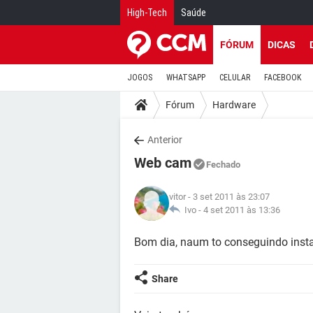
High-Tech
Saúde
FÓRUM
DICAS
JOGOS
WHATSAPP
CELULAR
FACEBOOK
Fórum
Hardware
Anterior
Web cam
Fechado
vitor
- 3 set 2011 às 23:07
Ivo -
4 set 2011 às 13:36
Bom dia, naum to conseguindo inst
Share