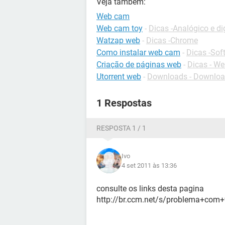
Veja também:
Web cam
Web cam toy
-
Dicas -Analógico e dig
Watzap web
-
Dicas -Chrome
Como instalar web cam
-
Dicas -Sof
Criação de páginas web
-
Dicas - W
Utorrent web
-
Downloads - Downlo
1 Respostas
RESPOSTA 1 / 1
Ivo
4 set 2011 às 13:36
consulte os links desta pagina
http://br.ccm.net/s/problema+co