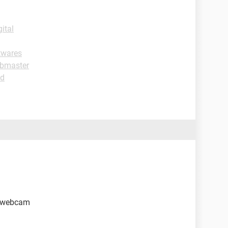
ital
twares
ebmaster
ad
m+webcam