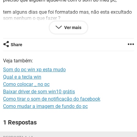
GUIA DE COMPRAS
tem alguns dias que foi formatado mas, não esta excultado
som nenhum o que fazer ?
ja baxei varios codec e dar uma mensagem que esta sendo
Ver mais
usado por outro programa ou não esta instalado como pode
ser isso?
Share
Veja também:
Som do pc win xp esta mudo
Qual e a tecla win
Como colocar _ no pc
Baixar driver de som win10 grátis
Como tirar o som de notificação do facebook
Como mudar a imagem de fundo do pc
1 Respostas