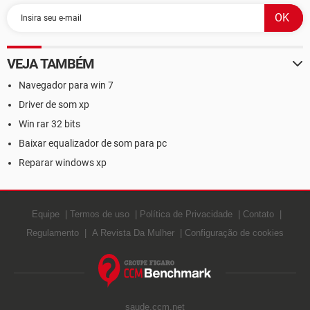
VEJA TAMBÉM
Navegador para win 7
Driver de som xp
Win rar 32 bits
Baixar equalizador de som para pc
Reparar windows xp
Equipe
Termos de uso
Política de Privacidade
Contato
Regulamento
A Revista Da Mulher
Configuração de cookies
saude.ccm.net