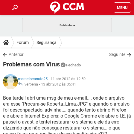
MENU
INÍCIO
JOGOS
WHATSAPP
DICAS
Fórum
Segurança
CELULAR
FACEBOOK
JOGOS
WHATSAPP
DOWNLOADS
Anterior
Seguinte
OUTLOOK
EXCEL
CELULAR
FACEBOOK
Problemas com Virus
INSTAGRAM
JOGOS
GMAIL
WHATSAPP
Fechado
FÓRUM
OUTLOOK
EXCEL
GUIA DE COMPRAS
CELULAR
FACEBOOK
marcelocanuto25
- 11 abr 2012 às 12:59
INSTAGRAM
JOGOS
GMAIL
WHATSAPP
GLOSSÁRIO
verbena -
13 abr 2012 às 05:41
OUTLOOK
EXCEL
GUIA DE COMPRAS
CELULAR
FACEBOOK
INSTAGRAM
JOGOS
GMAIL
WHATSAPP
Boa tarde!! abri uma msg de meu e-mail.... onde o arquivo
OUTLOOK
EXCEL
era esse "Procura-se.Roberta_Lima.JPG" e quando o arquivo
GUIA DE COMPRAS
CELULAR
FACEBOOK
foi desconpactado, advinha.... quando tento abrir o Firefox
INSTAGRAM
GMAIL
ele abre o Internet Explorer, o Google Chrome ele abre o I.E. já
OUTLOOK
EXCEL
GUIA DE COMPRAS
passei o avast, e tentei restaurar o sistema e ele da erro
INSTAGRAM
GMAIL
dizzendo que não consegue restaurar o sistema... o que
posso fazer para me livrar desse bendito virus???