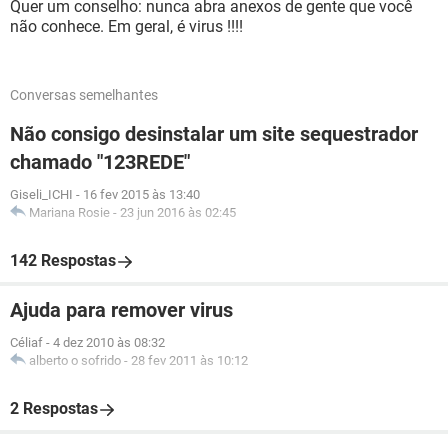
Quer um conselho: nunca abra anexos de gente que você
não conhece. Em geral, é virus !!!!
Conversas semelhantes
Não consigo desinstalar um site sequestrador
chamado "123REDE"
Giseli_ICHI
-
16 fev 2015 às 13:40
Mariana Rosie
-
23 jun 2016 às 02:45
142 Respostas
Ajuda para remover virus
Céliaf
-
4 dez 2010 às 08:32
alberto o sofrido
-
28 fev 2011 às 10:12
2 Respostas