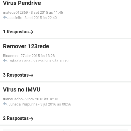
Vírus Pendrive
mateus012369
-
3 set 2015 às 11:46
aaafelix
-
3 set 2015 às 22:40
1 Respostas
Remover 123rede
Ricaeron
-
27 abr 2015 às 13:28
Rafaela Faria
-
21 mai 2015 às 10:19
3 Respostas
Vírus no IMVU
ruaneuacho
-
9 nov 2013 às 16:13
Juneca Purpurina
-
3 jul 2016 às 08:56
2 Respostas