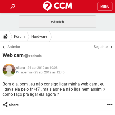
MENU
INÍCIO
JOGOS
WHATSAPP
DICAS
Fórum
Hardware
CELULAR
FACEBOOK
JOGOS
WHATSAPP
DOWNLOADS
Anterior
Seguinte
OUTLOOK
EXCEL
CELULAR
FACEBOOK
Web cam
INSTAGRAM
JOGOS
GMAIL
WHATSAPP
Fechado
FÓRUM
OUTLOOK
EXCEL
GUIA DE COMPRAS
CELULAR
FACEBOOK
juliana
- 24 abr 2012 às 10:08
INSTAGRAM
JOGOS
GMAIL
WHATSAPP
GLOSSÁRIO
noêmia -
25 abr 2012 às 12:45
OUTLOOK
EXCEL
GUIA DE COMPRAS
CELULAR
FACEBOOK
INSTAGRAM
JOGOS
GMAIL
WHATSAPP
Bom dia, bom , eu não consigo ligar minha web cam , eu
OUTLOOK
EXCEL
ligava ela pelo fn+f7 , mais agr ela não liga nem assim :/
GUIA DE COMPRAS
CELULAR
FACEBOOK
como faço pra ligar ela agora ?
INSTAGRAM
GMAIL
OUTLOOK
EXCEL
GUIA DE COMPRAS
Share
INSTAGRAM
GMAIL