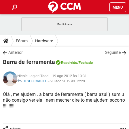
MENU
INÍCIO
JOGOS
WHATSAPP
DICAS
Fórum
Hardware
CELULAR
FACEBOOK
JOGOS
WHATSAPP
DOWNLOADS
Anterior
Seguinte
OUTLOOK
EXCEL
CELULAR
FACEBOOK
Barra de ferramenta
INSTAGRAM
JOGOS
GMAIL
WHATSAPP
Resolvido
/Fechado
FÓRUM
OUTLOOK
EXCEL
GUIA DE COMPRAS
CELULAR
FACEBOOK
Nicole Legieri Tadei
- 19 ago 2012 às 10:31
INSTAGRAM
JOGOS
GMAIL
WHATSAPP
GLOSSÁRIO
JESUS CRISTO
-
20 ago 2012 às 12:29
OUTLOOK
EXCEL
GUIA DE COMPRAS
CELULAR
FACEBOOK
INSTAGRAM
JOGOS
GMAIL
WHATSAPP
Olá , me ajudem . a barra de ferramenta ( barra azul ) sumiu
OUTLOOK
EXCEL
não consigo ver ela . nem mecher direito me ajudem socorro
GUIA DE COMPRAS
CELULAR
FACEBOOK
!!!!!!!!!!
INSTAGRAM
GMAIL
OUTLOOK
EXCEL
GUIA DE COMPRAS
INSTAGRAM
GMAIL