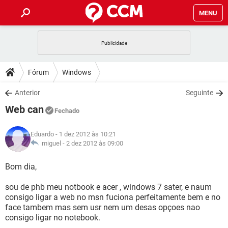
MENU
INÍCIO
JOGOS
WHATSAPP
DICAS
Fórum
Windows
CELULAR
FACEBOOK
JOGOS
WHATSAPP
DOWNLOADS
Anterior
Seguinte
OUTLOOK
EXCEL
CELULAR
FACEBOOK
Web can
INSTAGRAM
JOGOS
GMAIL
WHATSAPP
Fechado
FÓRUM
OUTLOOK
EXCEL
GUIA DE COMPRAS
CELULAR
FACEBOOK
Eduardo
- 1 dez 2012 às 10:21
INSTAGRAM
JOGOS
GMAIL
WHATSAPP
GLOSSÁRIO
miguel -
2 dez 2012 às 09:00
OUTLOOK
EXCEL
GUIA DE COMPRAS
CELULAR
FACEBOOK
INSTAGRAM
JOGOS
GMAIL
WHATSAPP
Bom dia,
OUTLOOK
EXCEL
GUIA DE COMPRAS
CELULAR
FACEBOOK
sou de phb meu notbook e acer , windows 7 sater, e naum
INSTAGRAM
GMAIL
consigo ligar a web no msn fuciona perfeitamente bem e no
OUTLOOK
EXCEL
GUIA DE COMPRAS
face tambem mas sem usr nem um desas opçoes nao
INSTAGRAM
GMAIL
consigo ligar no notebook.