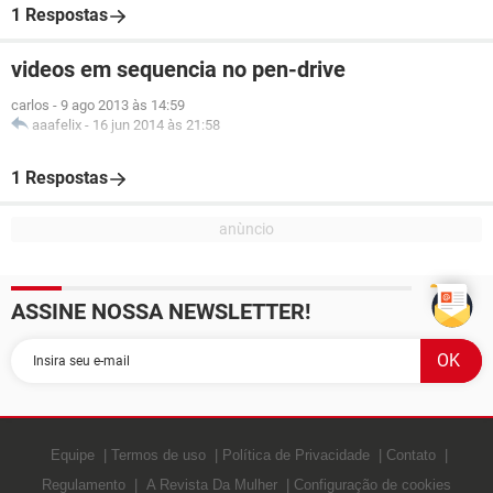
1 Respostas
videos em sequencia no pen-drive
carlos
-
9 ago 2013 às 14:59
aaafelix
-
16 jun 2014 às 21:58
1 Respostas
ASSINE NOSSA NEWSLETTER!
Equipe
Termos de uso
Política de Privacidade
Contato
Regulamento
A Revista Da Mulher
Configuração de cookies