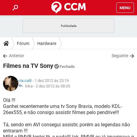
MENU
INÍCIO
JOGOS
WHATSAPP
DICAS
Fórum
Hardware
CELULAR
FACEBOOK
JOGOS
WHATSAPP
DOWNLOADS
Anterior
Seguinte
OUTLOOK
EXCEL
CELULAR
FACEBOOK
Filmes na TV Sony
INSTAGRAM
JOGOS
GMAIL
WHATSAPP
Fechado
FÓRUM
OUTLOOK
EXCEL
GUIA DE COMPRAS
CELULAR
FACEBOOK
cla.calil
- 1 dez 2012 às 23:19
INSTAGRAM
JOGOS
GMAIL
WHATSAPP
GLOSSÁRIO
Kika -
2 dez 2012 às 08:35
OUTLOOK
EXCEL
GUIA DE COMPRAS
CELULAR
FACEBOOK
INSTAGRAM
JOGOS
GMAIL
WHATSAPP
Olá !!!
OUTLOOK
EXCEL
Ganhei recentemente uma tv Sony Bravia, modelo KDL-
GUIA DE COMPRAS
CELULAR
FACEBOOK
26ex555, e não consigo assistir filmes pelo pendrive!!!
INSTAGRAM
GMAIL
OUTLOOK
EXCEL
GUIA DE COMPRAS
Tá, sendo em AVI consegui assistir, porém as legendas não
INSTAGRAM
GMAIL
entraram !!!
MP4 e RMVB tentei tb, e nada!!! (ok, RMVB eu já imaginava q