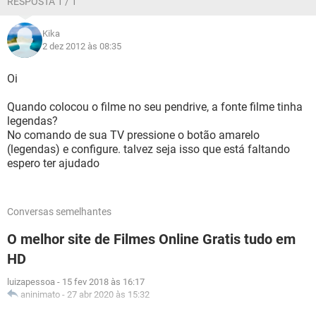
RESPOSTA 1 / 1
Kika
2 dez 2012 às 08:35
Oi
Quando colocou o filme no seu pendrive, a fonte filme tinha
legendas?
No comando de sua TV pressione o botão amarelo
(legendas) e configure. talvez seja isso que está faltando
espero ter ajudado
Conversas semelhantes
O melhor site de Filmes Online Gratis tudo em
HD
luizapessoa
-
15 fev 2018 às 16:17
aninimato
-
27 abr 2020 às 15:32