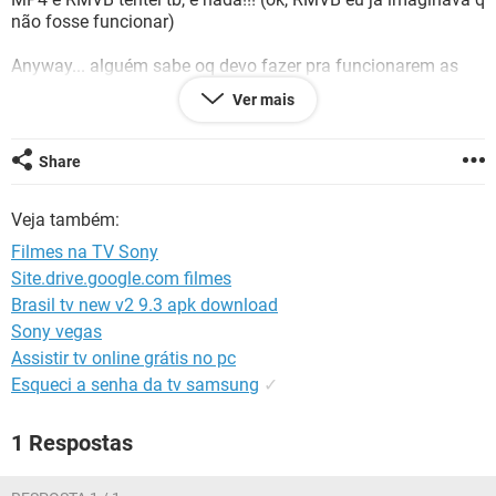
GUIA DE COMPRAS
não fosse funcionar)
Anyway... alguém sabe oq devo fazer pra funcionarem as
legendas????
Ver mais
Obrigada!! =)
Share
Veja também:
Filmes na TV Sony
Site.drive.google.com filmes
Brasil tv new v2 9.3 apk download
Sony vegas
Assistir tv online grátis no pc
Esqueci a senha da tv samsung
✓
1 Respostas