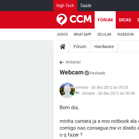
High-Tech
Saúde
FÓRUM
DICAS
JOGOS
WHATSAPP
CELULAR
FACEBOOK
Fórum
Hardware
Anterior
Webcam
Fechado
simone
- 26 dez 2012 às 00:35
simone -
26 dez 2012 às 00:38
Bom dia,
minha camera ja e nno notbook ela 
comigo nao consegue me vr direito e
o q fazer ?