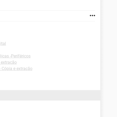
ital
Dicas -Periféricos
 extração
 Cópia e extração