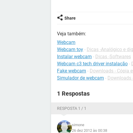
Share
Veja também:
Webcam
Webcam toy
-
Dicas -Analógico e dig
Instalar webcam
-
Dicas -Softwares
Webcam c3 tech driver instalação
-
Fake webcam
-
Downloads - Cópia e
Simulador de webcam
-
Downloads -
1 Respostas
RESPOSTA 1 / 1
simone
26 dez 2012 às 00:38