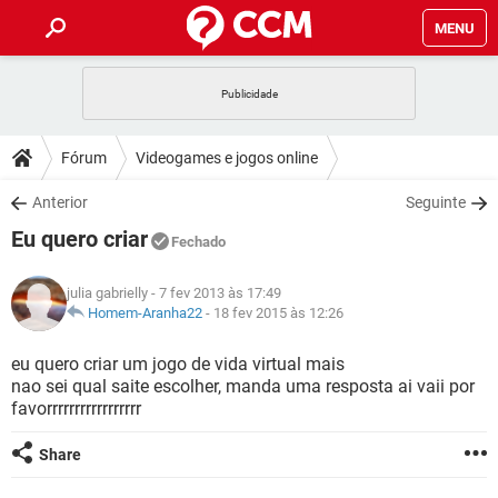
MENU
INÍCIO
JOGOS
WHATSAPP
DICAS
Fórum
Videogames e jogos online
CELULAR
FACEBOOK
JOGOS
WHATSAPP
DOWNLOADS
Anterior
Seguinte
OUTLOOK
EXCEL
CELULAR
FACEBOOK
Eu quero criar
INSTAGRAM
JOGOS
GMAIL
WHATSAPP
Fechado
FÓRUM
OUTLOOK
EXCEL
GUIA DE COMPRAS
CELULAR
FACEBOOK
julia gabrielly
- 7 fev 2013 às 17:49
INSTAGRAM
JOGOS
GMAIL
WHATSAPP
GLOSSÁRIO
Homem-Aranha22
-
18 fev 2015 às 12:26
OUTLOOK
EXCEL
GUIA DE COMPRAS
CELULAR
FACEBOOK
INSTAGRAM
JOGOS
GMAIL
WHATSAPP
eu quero criar um jogo de vida virtual mais
OUTLOOK
EXCEL
nao sei qual saite escolher, manda uma resposta ai vaii por
GUIA DE COMPRAS
CELULAR
FACEBOOK
favorrrrrrrrrrrrrrrrr
INSTAGRAM
GMAIL
OUTLOOK
EXCEL
GUIA DE COMPRAS
Share
INSTAGRAM
GMAIL