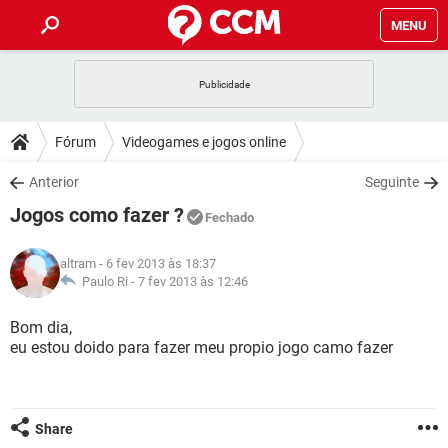
MENU
INÍCIO
JOGOS
WHATSAPP
DICAS
Fórum
Videogames e jogos online
CELULAR
FACEBOOK
JOGOS
WHATSAPP
DOWNLOADS
Anterior
Seguinte
OUTLOOK
EXCEL
CELULAR
FACEBOOK
Jogos como fazer ?
INSTAGRAM
JOGOS
GMAIL
WHATSAPP
Fechado
FÓRUM
OUTLOOK
EXCEL
GUIA DE COMPRAS
CELULAR
FACEBOOK
altram
- 6 fev 2013 às 18:37
INSTAGRAM
JOGOS
GMAIL
WHATSAPP
GLOSSÁRIO
Paulo Ri -
7 fev 2013 às 12:46
OUTLOOK
EXCEL
GUIA DE COMPRAS
CELULAR
FACEBOOK
INSTAGRAM
JOGOS
GMAIL
WHATSAPP
Bom dia,
OUTLOOK
EXCEL
eu estou doido para fazer meu propio jogo camo fazer
GUIA DE COMPRAS
CELULAR
FACEBOOK
INSTAGRAM
GMAIL
OUTLOOK
EXCEL
GUIA DE COMPRAS
INSTAGRAM
GMAIL
Share