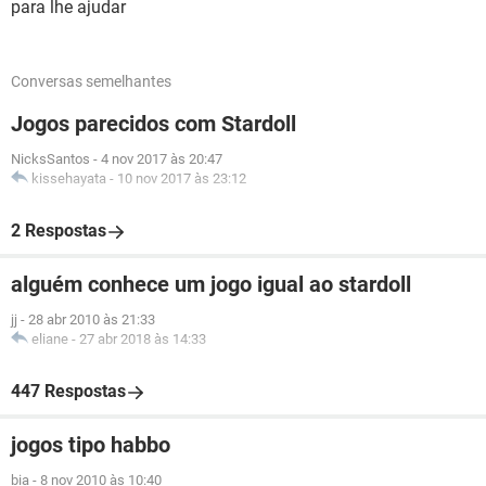
para lhe ajudar
Conversas semelhantes
Jogos parecidos com Stardoll
NicksSantos
-
4 nov 2017 às 20:47
kissehayata
-
10 nov 2017 às 23:12
2 Respostas
alguém conhece um jogo igual ao stardoll
jj
-
28 abr 2010 às 21:33
eliane
-
27 abr 2018 às 14:33
447 Respostas
jogos tipo habbo
bia
-
8 nov 2010 às 10:40