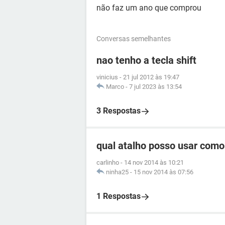
não faz um ano que comprou
Conversas semelhantes
nao tenho a tecla shift
vinicius
-
21 jul 2012 às 19:47
Marco
-
7 jul 2023 às 13:54
3 Respostas
qual atalho posso usar como
carlinho
-
14 nov 2014 às 10:21
ninha25
-
15 nov 2014 às 07:56
1 Respostas