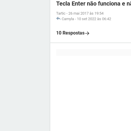
Tecla Enter não funciona e n
Tartic
-
26 mai 2017 às 19:54
Camyla
-
10 set 2022 às 06:42
10 Respostas