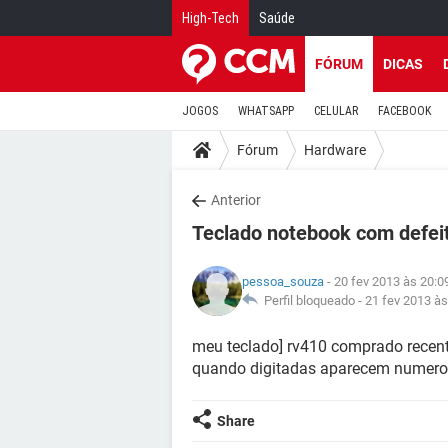
High-Tech
Saúde
FÓRUM
DICAS
JOGOS
WHATSAPP
CELULAR
FACEBOOK
Fórum
Hardware
Anterior
Teclado notebook com defei
pessoa_souza
- 20 fev 2013 às 20:0
Perfil bloqueado -
21 fev 2013 às
meu teclado] rv410 comprado recenti
quando digitadas aparecem numero
Share