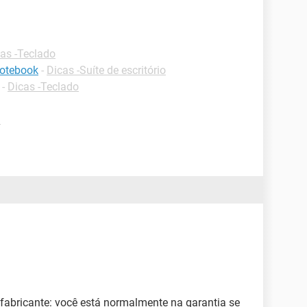
as -Teclado
notebook
-
Dicas -Suíte de escritório
-
Dicas -Teclado
d
fabricante: você está normalmente na garantia se