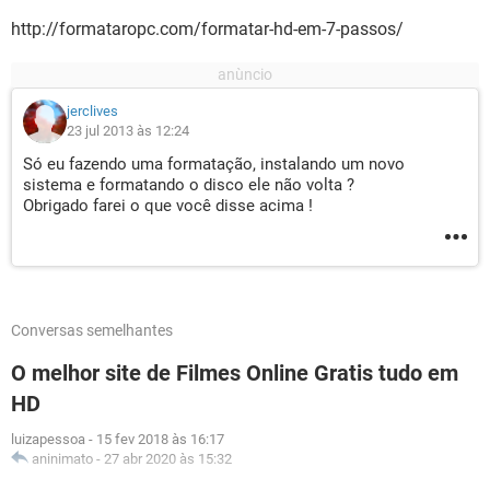
http://formataropc.com/formatar-hd-em-7-passos/
jerclives
23 jul 2013 às 12:24
Só eu fazendo uma formatação, instalando um novo
sistema e formatando o disco ele não volta ?
Obrigado farei o que você disse acima !
Conversas semelhantes
O melhor site de Filmes Online Gratis tudo em
HD
luizapessoa
-
15 fev 2018 às 16:17
aninimato
-
27 abr 2020 às 15:32