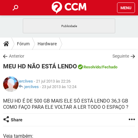
MENU
INÍCIO
JOGOS
WHATSAPP
DICAS
Fórum
Hardware
CELULAR
FACEBOOK
JOGOS
WHATSAPP
DOWNLOADS
Anterior
Seguinte
OUTLOOK
EXCEL
CELULAR
FACEBOOK
MEU HD NÃO ESTÁ LENDO
INSTAGRAM
JOGOS
GMAIL
WHATSAPP
Resolvido
/Fechado
FÓRUM
OUTLOOK
EXCEL
GUIA DE COMPRAS
CELULAR
FACEBOOK
jerclives
- 21 jul 2013 às 22:26
INSTAGRAM
JOGOS
GMAIL
WHATSAPP
GLOSSÁRIO
jerclives
-
23 jul 2013 às 12:24
OUTLOOK
EXCEL
GUIA DE COMPRAS
CELULAR
FACEBOOK
INSTAGRAM
JOGOS
GMAIL
WHATSAPP
MEU HD É DE 500 GB MAIS ELE SÓ ESTÁ LENDO 36,3 GB
OUTLOOK
EXCEL
COMO FAÇO PARA ELE VOLTAR A LER TODO O ESPAÇO ?
GUIA DE COMPRAS
CELULAR
FACEBOOK
INSTAGRAM
GMAIL
OUTLOOK
EXCEL
Share
GUIA DE COMPRAS
INSTAGRAM
GMAIL
Veja também: