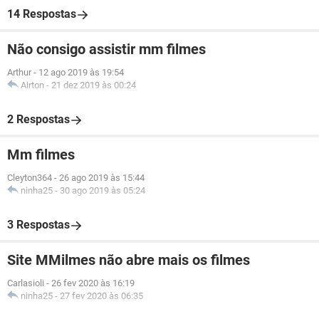
14 Respostas
Não consigo assistir mm filmes
Arthur
-
12 ago 2019 às 19:54
Airton
-
21 dez 2019 às 00:24
2 Respostas
Mm filmes
Cleyton364
-
26 ago 2019 às 15:44
ninha25
-
30 ago 2019 às 05:24
3 Respostas
Site MMilmes não abre mais os filmes
Carlasioli
-
26 fev 2020 às 16:19
ninha25
-
27 fev 2020 às 06:35