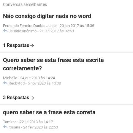
Conversas semelhantes
Não consigo digitar nada no word
Fernando Ferreira Dantas Junior
-
20 jan 2017 às 15:36
usuário anônimo
-
21 jan 2017 às 02:53
1 Respostas
Quero saber se esta frase esta escrita
corretamente?
Michelle
-
24 out 2013 às 14:24
Recbvfcd
-
5 nov 2020 às 10:08
3 Respostas
quero saber se a frase esta correta
Tamires
-
22 jul 2013 às 14:17
rosana
-
24 fev 2020 às 22:53