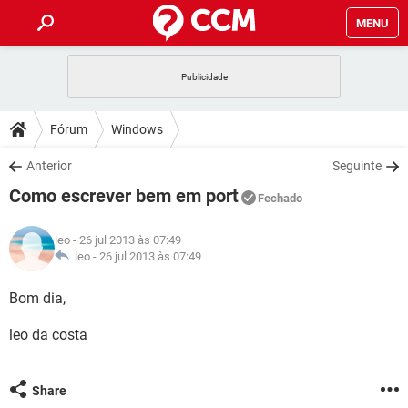
MENU
INÍCIO
JOGOS
WHATSAPP
DICAS
Fórum
Windows
CELULAR
FACEBOOK
JOGOS
WHATSAPP
DOWNLOADS
Anterior
Seguinte
OUTLOOK
EXCEL
CELULAR
FACEBOOK
Como escrever bem em port
INSTAGRAM
JOGOS
GMAIL
WHATSAPP
Fechado
FÓRUM
OUTLOOK
EXCEL
GUIA DE COMPRAS
CELULAR
FACEBOOK
leo
- 26 jul 2013 às 07:49
INSTAGRAM
JOGOS
GMAIL
WHATSAPP
GLOSSÁRIO
leo -
26 jul 2013 às 07:49
OUTLOOK
EXCEL
GUIA DE COMPRAS
CELULAR
FACEBOOK
INSTAGRAM
JOGOS
GMAIL
WHATSAPP
Bom dia,
OUTLOOK
EXCEL
GUIA DE COMPRAS
CELULAR
FACEBOOK
leo da costa
INSTAGRAM
GMAIL
OUTLOOK
EXCEL
GUIA DE COMPRAS
INSTAGRAM
GMAIL
Share