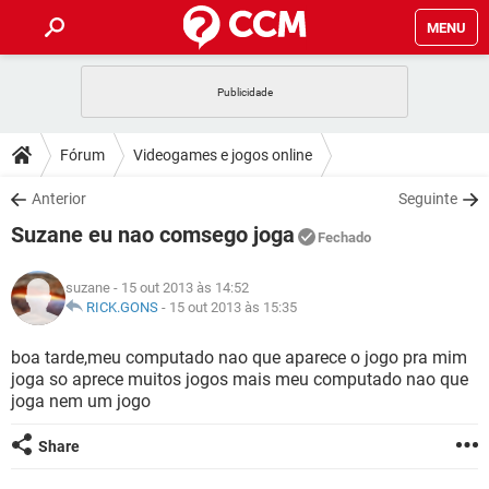
MENU
INÍCIO
JOGOS
WHATSAPP
DICAS
Fórum
Videogames e jogos online
CELULAR
FACEBOOK
JOGOS
WHATSAPP
DOWNLOADS
Anterior
Seguinte
OUTLOOK
EXCEL
CELULAR
FACEBOOK
Suzane eu nao comsego joga
INSTAGRAM
JOGOS
GMAIL
WHATSAPP
Fechado
FÓRUM
OUTLOOK
EXCEL
GUIA DE COMPRAS
CELULAR
FACEBOOK
suzane
- 15 out 2013 às 14:52
INSTAGRAM
JOGOS
GMAIL
WHATSAPP
GLOSSÁRIO
RICK.GONS
-
15 out 2013 às 15:35
OUTLOOK
EXCEL
GUIA DE COMPRAS
CELULAR
FACEBOOK
INSTAGRAM
JOGOS
GMAIL
WHATSAPP
boa tarde,meu computado nao que aparece o jogo pra mim
OUTLOOK
EXCEL
joga so aprece muitos jogos mais meu computado nao que
GUIA DE COMPRAS
CELULAR
FACEBOOK
joga nem um jogo
INSTAGRAM
GMAIL
OUTLOOK
EXCEL
GUIA DE COMPRAS
Share
INSTAGRAM
GMAIL