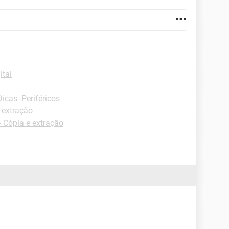
ital
Dicas -Periféricos
 extração
 Cópia e extração