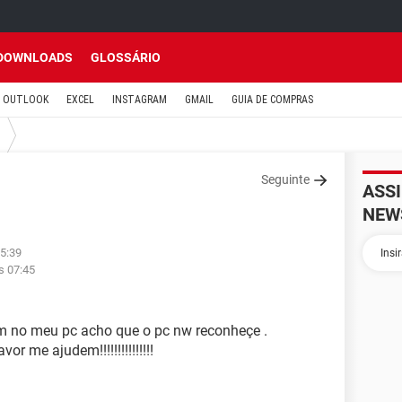
DOWNLOADS
GLOSSÁRIO
OUTLOOK
EXCEL
INSTAGRAM
GMAIL
GUIA DE COMPRAS
Seguinte
ASS
NEW
15:39
s 07:45
m no meu pc acho que o pc nw reconheçe .
 me ajudem!!!!!!!!!!!!!!!