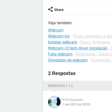
Share
Veja também:
Webcam
Webcam toy
-
Dicas -Analógico e dig
Instalar webcam
-
Dicas -Softwares
Webcam c3 tech driver instalação
-
Fake webcam
-
Downloads - Cópia e
Simulador de webcam
-
Downloads -
2 Respostas
RESPOSTA 1 / 2
Perfil bloqueado
11 nov 2013 às 05:55