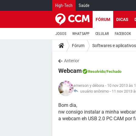
High-Tech
Saúde
FÓRUM
DICAS
JOGOS
WHATSAPP
CELULAR
FACEBOOK
Fórum
Softwares e aplicativos
Anterior
Webcam
Resolvido
/Fechado
emerson y débora
- 10 nov 2013 às 
usuário anônimo -
11 nov 2013 à
Bom dia,
nw consigo instalar a minha webca
a webcam eh USB 2.0 PC CAM por favor