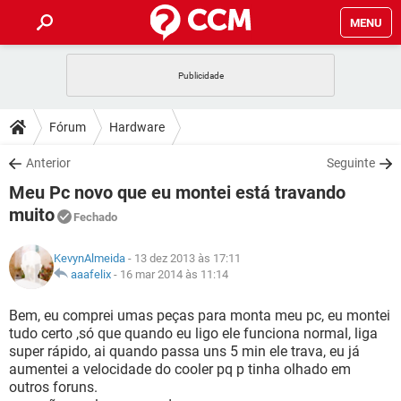
MENU
INÍCIO
JOGOS
WHATSAPP
DICAS
Fórum
Hardware
CELULAR
FACEBOOK
JOGOS
WHATSAPP
DOWNLOADS
Anterior
Seguinte
OUTLOOK
EXCEL
CELULAR
FACEBOOK
Meu Pc novo que eu montei está travando
INSTAGRAM
JOGOS
GMAIL
WHATSAPP
FÓRUM
OUTLOOK
EXCEL
muito
Fechado
GUIA DE COMPRAS
CELULAR
FACEBOOK
INSTAGRAM
JOGOS
GMAIL
WHATSAPP
GLOSSÁRIO
OUTLOOK
EXCEL
KevynAlmeida
- 13 dez 2013 às 17:11
GUIA DE COMPRAS
CELULAR
FACEBOOK
aaafelix
-
16 mar 2014 às 11:14
INSTAGRAM
JOGOS
GMAIL
WHATSAPP
OUTLOOK
EXCEL
Bem, eu comprei umas peças para monta meu pc, eu montei
GUIA DE COMPRAS
CELULAR
FACEBOOK
INSTAGRAM
GMAIL
tudo certo ,só que quando eu ligo ele funciona normal, liga
OUTLOOK
EXCEL
super rápido, ai quando passa uns 5 min ele trava, eu já
GUIA DE COMPRAS
aumentei a velocidade do cooler pq p tinha olhado em
INSTAGRAM
GMAIL
outros foruns.