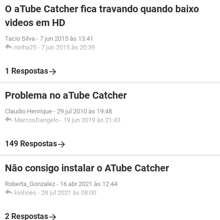
O aTube Catcher fica travando quando baixo
videos em HD
Tacio Silva
-
7 jun 2015 às 13:41
ninha25
-
7 jun 2015 às 20:39
1 Respostas
Problema no aTube Catcher
Claudio Henrique
-
29 jul 2010 às 19:48
MarcosDangelo
-
19 jun 2019 às 21:43
149 Respostas
Não consigo instalar o ATube Catcher
Roberta_Gonzalez
-
16 abr 2021 às 12:44
kinhoes
-
28 jul 2021 às 08:00
2 Respostas