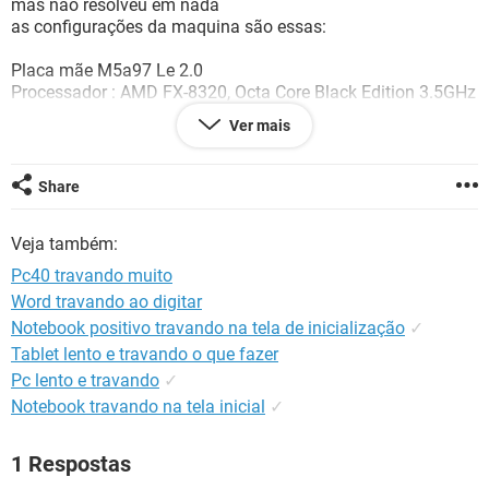
mas não resolveu em nada
GUIA DE COMPRAS
as configurações da maquina são essas:
Placa mãe M5a97 Le 2.0
Processador : AMD FX-8320, Octa Core Black Edition 3.5GHz
Memoria: 4G DDR3
Ver mais
Placa de Video: Radeon HD6450
e a fonte e real de 500 vtz
Share
Veja também:
Bem não irei utilizar para jogos e sim para mexer com
photoshop e fotos.
Pc40 travando muito
Porfavor me ajude
Word travando ao digitar
Notebook positivo travando na tela de inicialização
✓
Tablet lento e travando o que fazer
Pc lento e travando
✓
Notebook travando na tela inicial
✓
1 Respostas