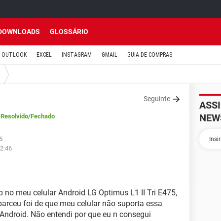
DOWNLOADS
GLOSSÁRIO
OUTLOOK
EXCEL
INSTAGRAM
GMAIL
GUIA DE COMPRAS
Seguinte
ASS
NEW
Resolvido
/Fechado
5
22:46
p no meu celular Android LG Optimus L1 II Tri E475,
rceu foi de que meu celular não suporta essa
Android. Não entendi por que eu n consegui