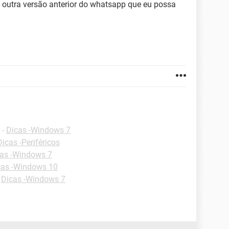
ma outra versão anterior do whatsapp que eu possa
-
Dicas -Windows 7
Dicas -Periféricos
as -Windows 7
cas -Windows 10
-
Dicas -Windows 7