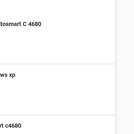
otosmart C 4680
ows xp
rt c4680