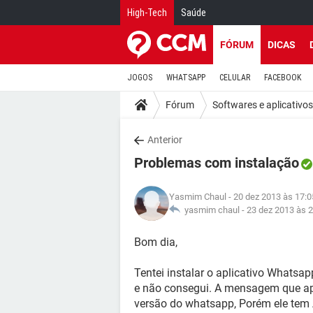
High-Tech
Saúde
FÓRUM
DICAS
JOGOS
WHATSAPP
CELULAR
FACEBOOK
Fórum
Softwares e aplicativos
Anterior
Problemas com instalação
Yasmim Chaul
- 20 dez 2013 às 17:0
yasmim chaul -
23 dez 2013 às 
Bom dia,
Tentei instalar o aplicativo Whatsap
e não consegui. A mensagem que apa
versão do whatsapp, Porém ele tem 