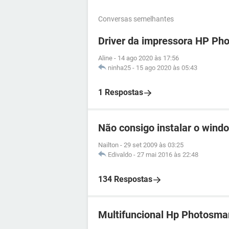
Conversas semelhantes
Driver da impressora HP Ph
Aline
-
14 ago 2020 às 17:56
ninha25
-
15 ago 2020 às 05:43
1 Respostas
Não consigo instalar o wind
Nailton
-
29 set 2009 às 03:25
Edivaldo
-
27 mai 2016 às 22:48
134 Respostas
Multifuncional Hp Photosma