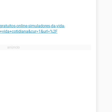
gratuitos-online-simuladores-da-vida-
+vida+cotidiana&cur=1&url=%2F