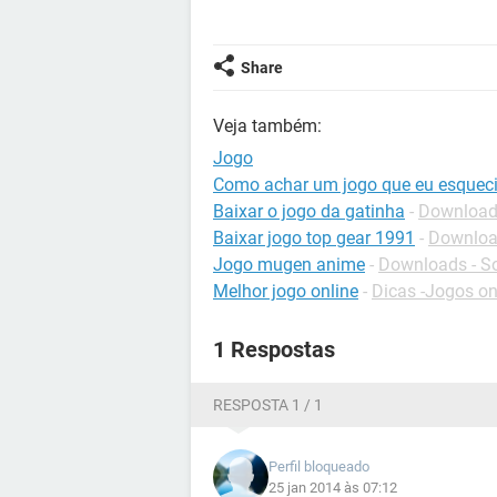
Share
Veja também:
Jogo
Como achar um jogo que eu esquec
Baixar o jogo da gatinha
-
Downloads
Baixar jogo top gear 1991
-
Downloa
Jogo mugen anime
-
Downloads - So
Melhor jogo online
-
Dicas -Jogos on
1 Respostas
RESPOSTA 1 / 1
Perfil bloqueado
25 jan 2014 às 07:12