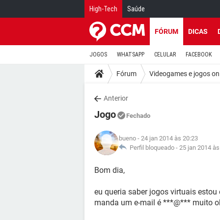
High-Tech
Saúde
FÓRUM
DICAS
JOGOS
WHATSAPP
CELULAR
FACEBOOK
Fórum
Videogames e jogos on
Anterior
Jogo
Fechado
bueno
- 24 jan 2014 às 20:23
Perfil bloqueado -
25 jan 2014 às
Bom dia,
eu queria saber jogos virtuais est
manda um e-mail é ***@*** muito o