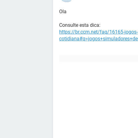
Ola
Consulte esta dica:
https://br.ccm.net/faq/16165-jogos-
cotidiana#q=jogos+simuladores+de