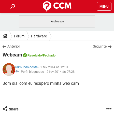
MENU
INÍCIO
JOGOS
WHATSAPP
DICAS
Fórum
Hardware
CELULAR
FACEBOOK
JOGOS
WHATSAPP
DOWNLOADS
Anterior
Seguinte
OUTLOOK
EXCEL
CELULAR
FACEBOOK
Webcam
INSTAGRAM
JOGOS
GMAIL
WHATSAPP
Resolvido
/Fechado
FÓRUM
OUTLOOK
EXCEL
GUIA DE COMPRAS
CELULAR
FACEBOOK
raimundo costa
- 1 fev 2014 às 12:01
INSTAGRAM
JOGOS
GMAIL
WHATSAPP
GLOSSÁRIO
Perfil bloqueado -
2 fev 2014 às 07:28
OUTLOOK
EXCEL
GUIA DE COMPRAS
CELULAR
FACEBOOK
INSTAGRAM
JOGOS
GMAIL
WHATSAPP
Bom dia, com eu recupero minha web cam
OUTLOOK
EXCEL
GUIA DE COMPRAS
CELULAR
FACEBOOK
INSTAGRAM
GMAIL
OUTLOOK
EXCEL
GUIA DE COMPRAS
INSTAGRAM
GMAIL
Share