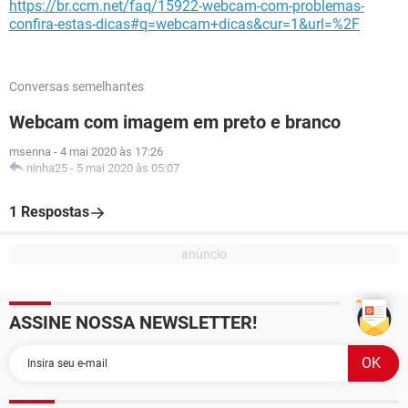
https://br.ccm.net/faq/15922-webcam-com-problemas-
confira-estas-dicas#q=webcam+dicas&cur=1&url=%2F
Conversas semelhantes
Webcam com imagem em preto e branco
msenna
-
4 mai 2020 às 17:26
ninha25
-
5 mai 2020 às 05:07
1 Respostas
ASSINE NOSSA NEWSLETTER!