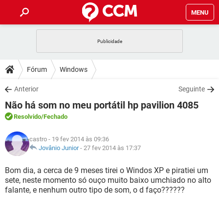
MENU
INÍCIO
JOGOS
WHATSAPP
DICAS
Fórum
Windows
CELULAR
FACEBOOK
JOGOS
WHATSAPP
DOWNLOADS
Anterior
Seguinte
OUTLOOK
EXCEL
CELULAR
FACEBOOK
Não há som no meu portátil hp pavilion 4085
INSTAGRAM
JOGOS
GMAIL
WHATSAPP
FÓRUM
OUTLOOK
EXCEL
Resolvido
/Fechado
GUIA DE COMPRAS
CELULAR
FACEBOOK
INSTAGRAM
JOGOS
GMAIL
WHATSAPP
GLOSSÁRIO
OUTLOOK
castro
- 19 fev 2014 às 09:36
EXCEL
GUIA DE COMPRAS
CELULAR
FACEBOOK
Jovânio Junior
-
27 fev 2014 às 17:37
INSTAGRAM
JOGOS
GMAIL
WHATSAPP
OUTLOOK
EXCEL
Bom dia, a cerca de 9 meses tirei o Windos XP e piratiei um
GUIA DE COMPRAS
CELULAR
FACEBOOK
sete, neste momento só ouço muito baixo umchiado no alto
INSTAGRAM
GMAIL
falante, e nenhum outro tipo de som, o d faço??????
OUTLOOK
EXCEL
GUIA DE COMPRAS
INSTAGRAM
GMAIL