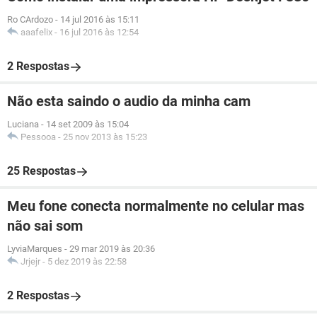
Ro CArdozo
-
14 jul 2016 às 15:11
aaafelix
-
16 jul 2016 às 12:54
2 Respostas
Não esta saindo o audio da minha cam
Luciana
-
14 set 2009 às 15:04
Pessooa
-
25 nov 2013 às 15:23
25 Respostas
Meu fone conecta normalmente no celular mas
não sai som
LyviaMarques
-
29 mar 2019 às 20:36
Jrjejr
-
5 dez 2019 às 22:58
2 Respostas