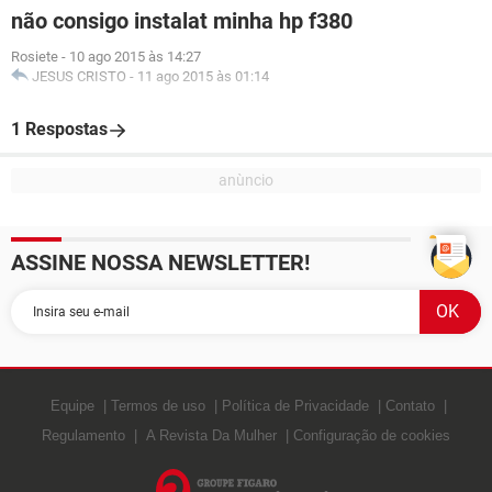
não consigo instalat minha hp f380
Rosiete
-
10 ago 2015 às 14:27
JESUS CRISTO
-
11 ago 2015 às 01:14
1 Respostas
ASSINE NOSSA NEWSLETTER!
Equipe
Termos de uso
Política de Privacidade
Contato
Regulamento
A Revista Da Mulher
Configuração de cookies