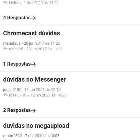
Helem
-
1 dez 2020 às 11:21
4 Respostas
Chromecast dúvidas
marialaus
-
20 jun 2017 às 11:25
ninha25
-
20 jun 2017 às 11:39
1 Respostas
dúvidas no Messenger
jose_0185
-
11 jan 2021 às 12:16
jose_0185
-
12 jan 2021 às 19:27
2 Respostas
duvidas no megaupload
rapha2532
-
7 abr 2010 às 10:05