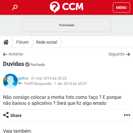
MENU
INÍCIO
JOGOS
WHATSAPP
DICAS
Fórum
Rede social
CELULAR
FACEBOOK
JOGOS
WHATSAPP
DOWNLOADS
Anterior
Seguinte
OUTLOOK
EXCEL
CELULAR
FACEBOOK
Duvidas
INSTAGRAM
JOGOS
GMAIL
WHATSAPP
Fechado
FÓRUM
OUTLOOK
EXCEL
GUIA DE COMPRAS
CELULAR
FACEBOOK
geilca
- 31 mar 2014 às 20:22
INSTAGRAM
JOGOS
GMAIL
WHATSAPP
GLOSSÁRIO
Perfil bloqueado -
1 abr 2014 às 05:51
OUTLOOK
EXCEL
GUIA DE COMPRAS
CELULAR
FACEBOOK
INSTAGRAM
JOGOS
GMAIL
WHATSAPP
Não consigo colocar a minha foto como faço ? E porque
OUTLOOK
EXCEL
não baixou o aplicativo ? Será que fiz algo errado
GUIA DE COMPRAS
CELULAR
FACEBOOK
INSTAGRAM
GMAIL
OUTLOOK
EXCEL
Share
GUIA DE COMPRAS
INSTAGRAM
GMAIL
Veja também: