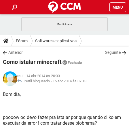
MENU
INÍCIO
JOGOS
WHATSAPP
DICAS
Fórum
Softwares e aplicativos
CELULAR
FACEBOOK
JOGOS
WHATSAPP
DOWNLOADS
Anterior
Seguinte
OUTLOOK
EXCEL
CELULAR
FACEBOOK
Como istalar minecraft
INSTAGRAM
JOGOS
GMAIL
WHATSAPP
Fechado
FÓRUM
OUTLOOK
EXCEL
GUIA DE COMPRAS
CELULAR
FACEBOOK
raul
- 14 abr 2014 às 20:33
INSTAGRAM
JOGOS
GMAIL
WHATSAPP
GLOSSÁRIO
Perfil bloqueado -
15 abr 2014 às 07:13
OUTLOOK
EXCEL
GUIA DE COMPRAS
CELULAR
FACEBOOK
INSTAGRAM
JOGOS
GMAIL
WHATSAPP
Bom dia,
OUTLOOK
EXCEL
GUIA DE COMPRAS
CELULAR
FACEBOOK
INSTAGRAM
GMAIL
OUTLOOK
EXCEL
GUIA DE COMPRAS
poooow oq devo fazer pra istalar por que quando cliko em
INSTAGRAM
GMAIL
executar da error ! com tratar desse plobrema?