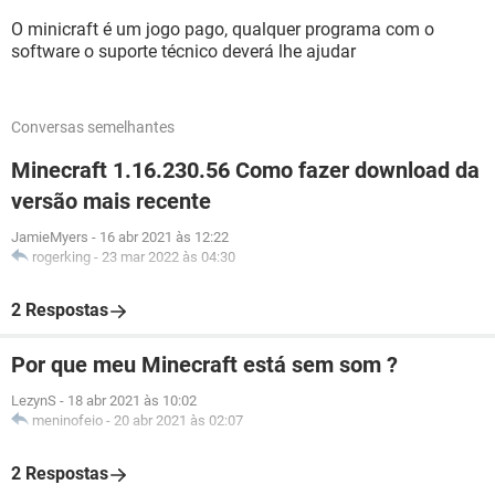
O minicraft é um jogo pago, qualquer programa com o
software o suporte técnico deverá lhe ajudar
Conversas semelhantes
Minecraft 1.16.230.56 Como fazer download da
versão mais recente
JamieMyers
-
16 abr 2021 às 12:22
rogerking
-
23 mar 2022 às 04:30
2 Respostas
Por que meu Minecraft está sem som ?
LezynS
-
18 abr 2021 às 10:02
meninofeio
-
20 abr 2021 às 02:07
2 Respostas